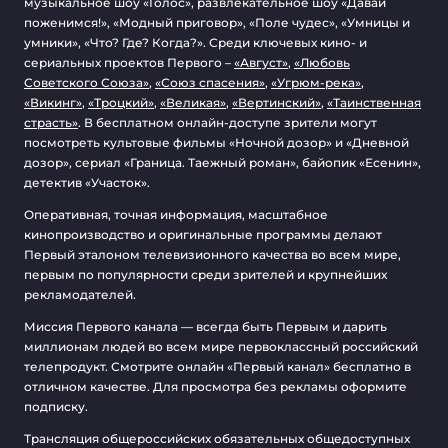
музыкальное шоу «Голос», развлекательное шоу «Давай
поженимся!», «Модный приговор», «Поле чудес», «Умницы и
умники», «Что? Где? Когда?». Среди ключевых кино- и
сериальных проектов Первого –
«Август»
,
«Любовь
Советского Союза»
,
«Союз спасения»
,
«Угрюм-река»
,
«Викинг»
,
«Троцкий»
,
«Великая»
,
«Вертинский»
,
«Таинственная
страсть»
. В бесплатном онлайн-доступе зрители могут
посмотреть культовые фильмы «Ночной дозор» и «Дневной
дозор», сериал «Граница. Таежный роман», байопик «Есенин»,
детектив «Участок».
Оперативная, точная информация, масштабное
кинопроизводство и оригинальные программы делают
Первый эталоном телевизионного качества во всем мире,
первым по популярности среди зрителей и крупнейших
рекламодателей.
Миссия Первого канала — всегда быть Первым и дарить
миллионам людей во всем мире первоклассный российский
телепродукт. Смотрите онлайн «Первый канал» бесплатно в
отличном качестве. Для просмотра без рекламы оформите
подписку.
Трансляция общероссийских обязательных общедоступных