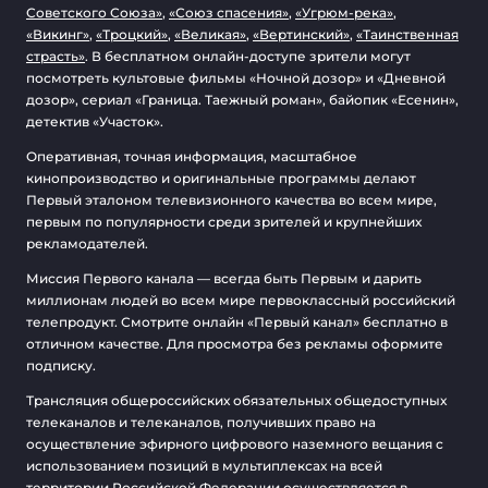
Советского Союза»
,
«Союз спасения»
,
«Угрюм-река»
,
«Викинг»
,
«Троцкий»
,
«Великая»
,
«Вертинский»
,
«Таинственная
страсть»
. В бесплатном онлайн-доступе зрители могут
посмотреть культовые фильмы «Ночной дозор» и «Дневной
дозор», сериал «Граница. Таежный роман», байопик «Есенин»,
детектив «Участок».
Оперативная, точная информация, масштабное
кинопроизводство и оригинальные программы делают
Первый эталоном телевизионного качества во всем мире,
первым по популярности среди зрителей и крупнейших
рекламодателей.
Миссия Первого канала — всегда быть Первым и дарить
миллионам людей во всем мире первоклассный российский
телепродукт. Смотрите онлайн «Первый канал» бесплатно в
отличном качестве. Для просмотра без рекламы оформите
подписку.
Трансляция общероссийских обязательных общедоступных
телеканалов и телеканалов, получивших право на
осуществление эфирного цифрового наземного вещания с
использованием позиций в мультиплексах на всей
территории Российской Федерации осуществляется в