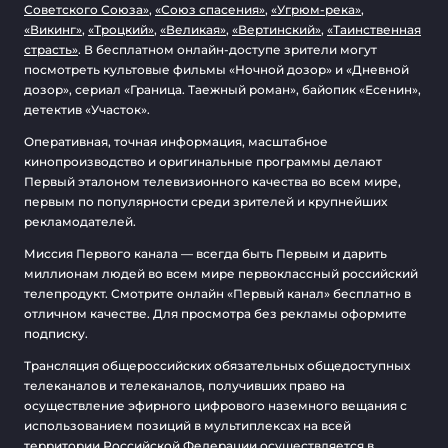
Советского Союза»
,
«Союз спасения»
,
«Угрюм-река»
,
«Викинг»
,
«Троцкий»
,
«Великая»
,
«Вертинский»
,
«Таинственная
страсть»
. В бесплатном онлайн-доступе зрители могут
посмотреть культовые фильмы «Ночной дозор» и «Дневной
дозор», сериал «Граница. Таежный роман», байопик «Есенин»,
детектив «Участок».
Оперативная, точная информация, масштабное
кинопроизводство и оригинальные программы делают
Первый эталоном телевизионного качества во всем мире,
первым по популярности среди зрителей и крупнейших
рекламодателей.
Миссия Первого канала — всегда быть Первым и дарить
миллионам людей во всем мире первоклассный российский
телепродукт. Смотрите онлайн «Первый канал» бесплатно в
отличном качестве. Для просмотра без рекламы оформите
подписку.
Трансляция общероссийских обязательных общедоступных
телеканалов и телеканалов, получивших право на
осуществление эфирного цифрового наземного вещания с
использованием позиций в мультиплексах на всей
территории Российской Федерации осуществляется в