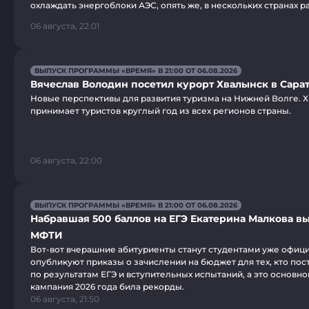
охлаждать энергоблоки АЭС, опять же, в нескольких странах р
06 августа, 22:01
ВЫПУСК ПРОГРАММЫ «ВРЕМЯ» В 21:00 ОТ 06.08.2026
Вячеслав Володин посетил курорт Хвалынск в Сара
Новые перспективы для развития туризма на Нижней Волге. 
принимает туристов круглый год из всех регионов страны.
06 августа, 22:00
ВЫПУСК ПРОГРАММЫ «ВРЕМЯ» В 21:00 ОТ 06.08.2026
Набравшая 500 баллов на ЕГЭ Екатерина Малкова вы
МФТИ
Вот-вот вчерашние абитуриенты станут студентами уже офици
опубликуют приказы о зачислении на бюджет для тех, кто пос
по результатам ЕГЭ и вступительных испытаний, а это основн
кампания 2026 года била рекорды.
06 августа, 21:50