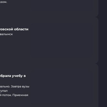
азом.
товской области
Хвалынск
брала учебу в
ально. Завтра вузы
тупал
ой поток. Приемная