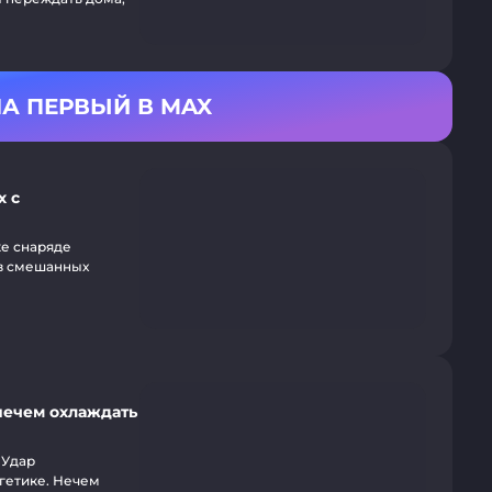
А ПЕРВЫЙ В MAX
х с
же снаряде
 в смешанных
нечем охлаждать
 Удар
ргетике. Нечем