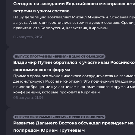
Сегодня на заседании Евразийского межправсовета
встречи в узком составе
Нашу делегацию возглавляет Михаил Мишустин. Основная про
августа. А сегодня состоялись встречи в узком составе. Среди
правительств Белоруссии, Казахстана, Киргизии.
06 августа, 21:36
ВЫПУСК ПРОГРАММЫ «ВРЕМЯ» В 21:00 ОТ 06.08.2026
Владимир Путин обратился к участникам Российско
экономического форума
Пример прочного экономического сотрудничества на взаимо
демонстрируют Россия и Киргизия. Это подчеркнул Владимир
в видеообращении к участникам экономического форума и 
конференции, которые проходят в Киргизии.
06 августа, 21:34
ВЫПУСК ПРОГРАММЫ «ВРЕМЯ» В 21:00 ОТ 06.08.2026
Развитие Дальнего Востока обсуждал президент на 
полпредом Юрием Трутневым