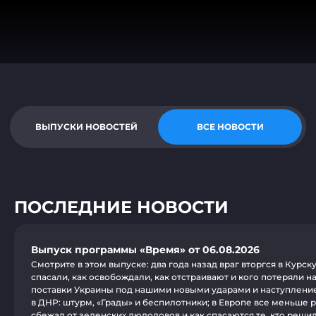
ВЫПУСКИ НОВОСТЕЙ
ВСЕ НОВОСТИ
ПОСЛЕДНИЕ НОВОСТИ
Выпуск программы «Время» от 06.08.2026
Смотрите в этом выпуске: два года назад враг вторгся в Курск
спасали, как освобождали, как отстраивают и кого потеряли н
поставки Украины под нашими новыми ударами и наступлени
в ДНР: штурм, «Грады» и беспилотники; в Европе все меньше р
сбежал от зеленских людоловов и как спасаются те, кто реши