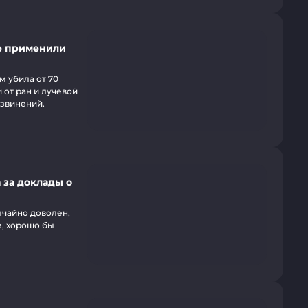
е применили
 убила от 70
 от ран и лучевой
извинений.
 за доклады о
ычайно доволен,
е, хорошо бы