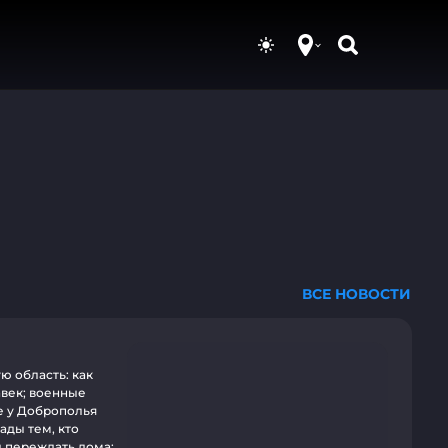
ВСЕ НОВОСТИ
ую область: как
авек; военные
е у Доброполья
ады тем, кто
л переждать дома;