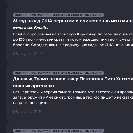
ВЫПУСК ПРОГРАММЫ «ВРЕМЯ» В 21:00 ОТ 06.08.2026
81 год назад США первыми и единственными в мир
атомные бомбы
Бомба, сброшенная на японскую Хиросиму, по разным оценкам
до 100 тысяч человек сразу, и потом еще десятки тысяч умерли
болезни. Сегодня, как и в предыдущие годы, от США никаких 
06 августа, 21:43
ВЫПУСК ПРОГРАММЫ «ВРЕМЯ» В 21:00 ОТ 06.08.2026
Дональд Трамп разнес главу Пентагона Пита Хегсета
полных арсеналах
Есть при этом и версия самого Трампа, что Хегсетом он чрезв
запасы оружия у Америки огромны, а тех, кто пишет о нехватк
надолго посадить.
06 августа, 21:39
ВЫПУСК ПРОГРАММЫ «ВРЕМЯ» В 21:00 ОТ 06.08.2026