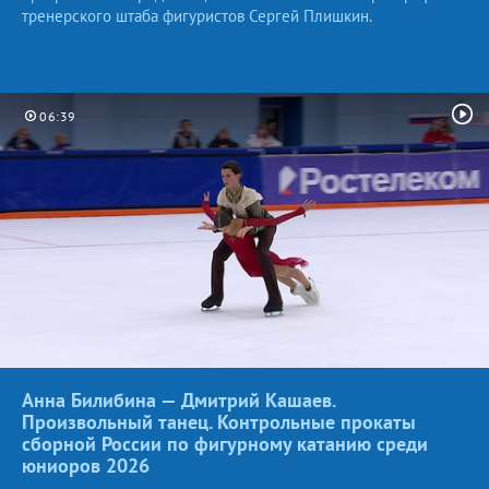
тренерского штаба фигуристов Сергей Плишкин.
06:39
Анна Билибина — Дмитрий Кашаев.
Произвольный танец. Контрольные прокаты
сборной России по фигурному катанию среди
юниоров
2026