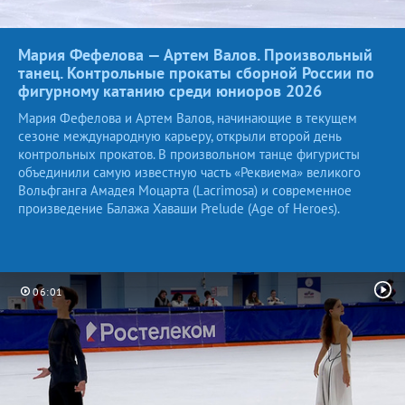
Мария Фефелова — Артем Валов. Произвольный
танец. Контрольные прокаты сборной России по
фигурному катанию среди юниоров
2026
Мария Фефелова и Артем Валов, начинающие в текущем
сезоне международную карьеру, открыли второй день
контрольных прокатов. В произвольном танце фигуристы
объединили самую известную часть «Реквиема» великого
Вольфганга Амадея Моцарта (Lacrimosa) и современное
произведение Балажа Хаваши Prelude (Age of Heroes).
06:01