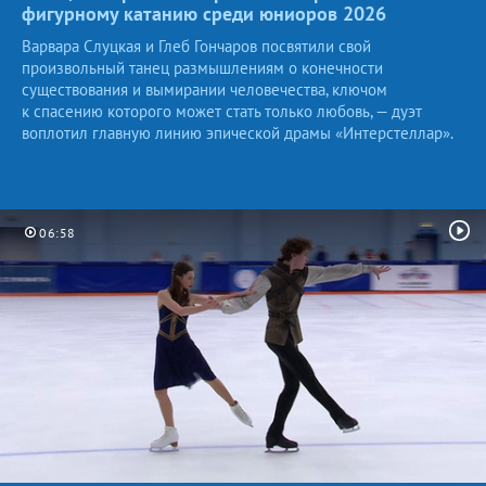
фигурному катанию среди юниоров
2026
Варвара Слуцкая и Глеб Гончаров посвятили свой
произвольный танец размышлениям о конечности
существования и вымирании человечества, ключом
к спасению которого может стать только любовь, — дуэт
воплотил главную линию эпической драмы «Интерстеллар».
06:58