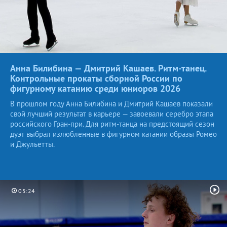
Анна Билибина — Дмитрий Кашаев. Ритм-танец.
Контрольные прокаты сборной России по
фигурному катанию среди юниоров
2026
В прошлом году Анна Билибина и Дмитрий Кашаев показали
свой лучший результат в карьере — завоевали серебро этапа
российского Гран-при. Для ритм-танца на предстоящий сезон
дуэт выбрал излюбленные в фигурном катании образы Ромео
и Джульетты.
05:24