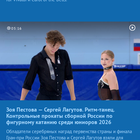
05:16
Зоя Пестова — Сергей Лагутов. Ритм-танец.
Контрольные прокаты сборной России по
фигурному катанию среди юниоров
2026
Обладатели серебряных наград первенства страны и финала
Гран-при России Зоя Пестова и Сергей Лагутов взяли для