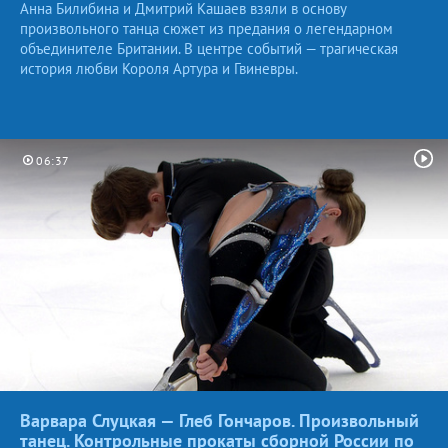
Анна Билибина и Дмитрий Кашаев взяли в основу
произвольного танца сюжет из предания о легендарном
объединителе Британии. В центре событий — трагическая
история любви Короля Артура и Гвиневры.
06:37
Варвара Слуцкая — Глеб Гончаров. Произвольный
танец. Контрольные прокаты сборной России по