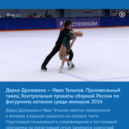
06:21
Дарья Дрожжина — Иван Тельнов. Произвольный
танец. Контрольные прокаты сборной России по
фигурному катанию среди юниоров
2026
Дарья Дрожжина и Иван Тельнов заметно повзрослели
и впервые в карьере решились на ледовое танго.
Подготовкой музыкального сопровождения и постановкой
программы на предстоящий сезон занимался хореограф