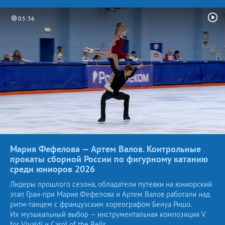
05:36
Мария Фефелова — Артем Валов. Контрольные
прокаты сборной России по фигурному катанию
среди юниоров
2026
Лидеры прошлого сезона, обладатели путевки на юниорский
этап Гран-при Мария Фефелова и Артем Валов работали над
ритм-танцем с французским хореографом Бенуа Ришо.
Их музыкальный выбор — инструментальная композиция V
for Vivaldi и Carol of the Bells.