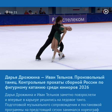
06:21
Дарья Дрожжина — Иван Тельнов. Произвольный
танец. Контрольные прокаты сборной России по
фигурному катанию среди юниоров
2026
Дарья Дрожжина и Иван Тельнов заметно повзрослели
и впервые в карьере решились на ледовое танго.
Подготовкой музыкального сопровождения и постановкой
программы на предстоящий сезон занимался хореограф