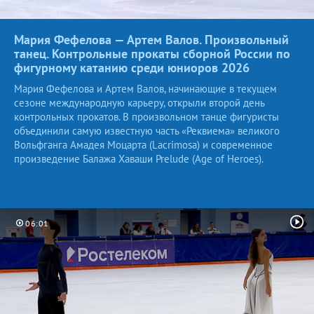
Мария Фефелова — Артем Валов. Произвольный
танец. Контрольные прокаты сборной России по
фигурному катанию среди юниоров
2026
Мария Фефелова и Артем Валов, начинающие в текущем
сезоне международную карьеру, открыли второй день
контрольных прокатов. В произвольном танце фигуристы
объединили самую известную часть «Реквиема» великого
Вольфганга Амадея Моцарта (Lacrimosa) и современное
произведение Балажа Хаваши Prelude (Age of Heroes).
06:01