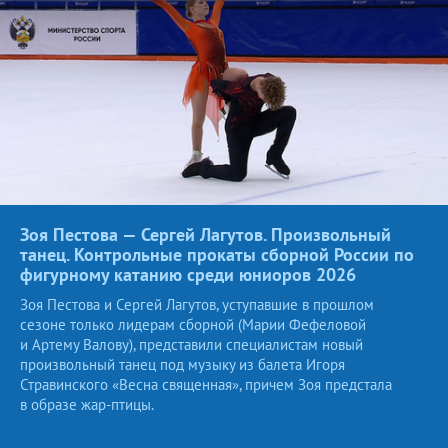
Зоя Пестова — Сергей Лагутов. Произвольный
танец. Контрольные прокаты сборной России по
фигурному катанию среди юниоров
2026
Зоя Пестова и Сергей Лагутов, уступавшие в прошлом
сезоне только лидерам сборной (Марии Фефеловой
и Артему Валову), представили специалистам новый
произвольный танец под музыку из балета Игоря
Стравинского «Весна священная», причем Зоя предстала
в образе жар-птицы.