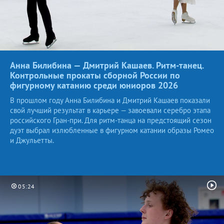
Анна Билибина — Дмитрий Кашаев. Ритм-танец.
Контрольные прокаты сборной России по
фигурному катанию среди юниоров
2026
В прошлом году Анна Билибина и Дмитрий Кашаев показали
свой лучший результат в карьере — завоевали серебро этапа
российского Гран-при. Для ритм-танца на предстоящий сезон
дуэт выбрал излюбленные в фигурном катании образы Ромео
и Джульетты.
05:24