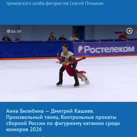
тренерского штаба фигуристов Сергей Плишкин.
06:39
Анна Билибина — Дмитрий Кашаев.
Произвольный танец. Контрольные прокаты
сборной России по фигурному катанию среди
юниоров
2026