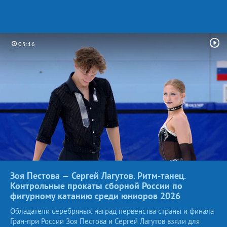
05:16
Зоя Пестова — Сергей Лагутов. Ритм-танец.
Контрольные прокаты сборной России по
фигурному катанию среди юниоров
2026
Обладатели серебряных наград первенства страны и финала
Гран-при России Зоя Пестова и Сергей Лагутов взяли для