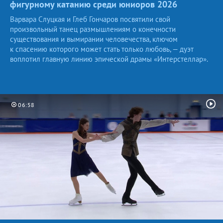
фигурному катанию среди юниоров
2026
Варвара Слуцкая и Глеб Гончаров посвятили свой
произвольный танец размышлениям о конечности
существования и вымирании человечества, ключом
к спасению которого может стать только любовь, — дуэт
воплотил главную линию эпической драмы «Интерстеллар».
06:58