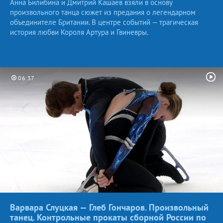
Анна Билибина и Дмитрий Кашаев взяли в основу
произвольного танца сюжет из предания о легендарном
объединителе Британии. В центре событий — трагическая
история любви Короля Артура и Гвиневры.
06:37
Варвара Слуцкая — Глеб Гончаров. Произвольный
танец. Контрольные прокаты сборной России по