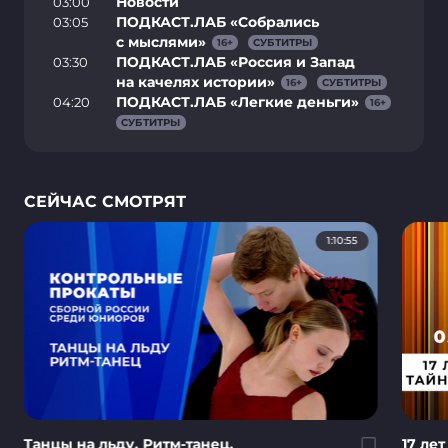
Новости
03:00
ПОДКАСТ.ЛАБ «Собрались
03:05
с мыслями»
16
+
СУБТИТРЫ
ПОДКАСТ.ЛАБ «Россия и Запад
03:30
на качелях истории»
16
+
СУБТИТРЫ
ПОДКАСТ.ЛАБ «Легкие деньги»
04:20
16
+
СУБТИТРЫ
СЕЙЧАС СМОТРЯТ
1:10:55
Танцы на льду. Ритм-танец.
17 ле