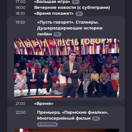
«Большая игра»
17:00
16
+
Вечерние новости (с субтитрами)
18:00
«Время покажет»
18:30
16
+
«Пусть говорят». Сталкеры.
19:50
Душераздирающие истории
любви
16
+
«Время»
21:00
Премьера. «Пармские фиалки».
22:00
Многосерийный фильм
16
+
СУБТИТРЫ