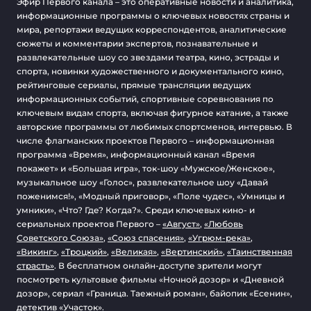
Эфир Первого канала – это оперативные новости и аналитика,
информационные программы о ключевых новостях страны и
мира, репортажи ведущих корреспондентов, аналитические
сюжеты и комментарии экспертов, познавательные и
развлекательные шоу со звездами театра, кино, эстрады и
спорта, новинки художественного и документального кино,
рейтинговые сериалы, прямые трансляции ведущих
информационных событий, спортивные соревнования по
ключевым видам спорта, включая фигурное катание, а также
авторские программы от любимых спортсменов, интервью. В
числе флагманских проектов Первого – информационная
программа «Время», информационный канал «Время
покажет» и «Большая игра», ток-шоу «Мужское/Женское»,
музыкальное шоу «Голос», развлекательное шоу «Давай
поженимся!», «Модный приговор», «Поле чудес», «Умницы и
умники», «Что? Где? Когда?». Среди ключевых кино- и
сериальных проектов Первого –
«Август»
,
«Любовь
Советского Союза»
,
«Союз спасения»
,
«Угрюм-река»
,
«Викинг»
,
«Троцкий»
,
«Великая»
,
«Вертинский»
,
«Таинственная
страсть»
. В бесплатном онлайн-доступе зрители могут
посмотреть культовые фильмы «Ночной дозор» и «Дневной
дозор», сериал «Граница. Таежный роман», байопик «Есенин»,
детектив «Участок».