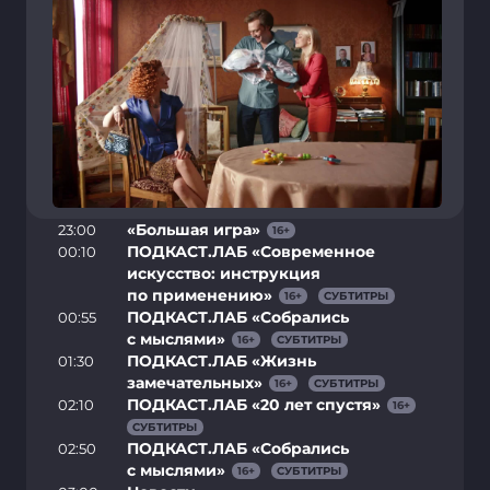
«Большая игра»
23:00
16
+
ПОДКАСТ.ЛАБ «Современное
00:10
искусство: инструкция
по применению»
16
+
СУБТИТРЫ
ПОДКАСТ.ЛАБ «Собрались
00:55
с мыслями»
16
+
СУБТИТРЫ
ПОДКАСТ.ЛАБ «Жизнь
01:30
замечательных»
16
+
СУБТИТРЫ
ПОДКАСТ.ЛАБ «20 лет спустя»
02:10
16
+
СУБТИТРЫ
ПОДКАСТ.ЛАБ «Собрались
02:50
с мыслями»
16
+
СУБТИТРЫ