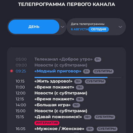
ТЕЛЕПРОГРАММА ПЕРВОГО КАНАЛА
Дата телепрограммы
ДЕНЬ
6 АВГУСТА
СЕГОДНЯ
Телеканал «Доброе утро»
05:00
0
+
Новости (с субтитрами)
09:00
«Модный приговор»
09:25
0
+
СУБТИТРЫ
«Жить здорово!»
10:15
16
+
СУБТИТРЫ
«Время покажет»
11:00
16
+
Новости (с субтитрами)
12:00
«Время покажет»
12:15
16
+
«Большая игра»
14:00
16
+
Новости (с субтитрами)
15:00
«Давай поженимся!»
15:15
16
+
СУБТИТРЫ
ИНТЕРАКТИВ
«Мужское / Женское»
16:05
16
+
СУБТИТРЫ