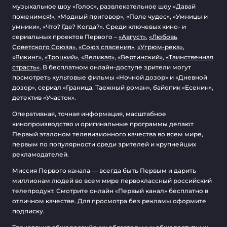
музыкальное шоу «Голос», развлекательное шоу «Давай
поженимся!», «Модный приговор», «Поле чудес», «Умницы и
умники», «Что? Где? Когда?». Среди ключевых кино- и
сериальных проектов Первого –
«Август»
,
«Любовь
Советского Союза»
,
«Союз спасения»
,
«Угрюм-река»
,
«Викинг»
,
«Троцкий»
,
«Великая»
,
«Вертинский»
,
«Таинственная
страсть»
. В бесплатном онлайн-доступе зрители могут
посмотреть культовые фильмы «Ночной дозор» и «Дневной
дозор», сериал «Граница. Таежный роман», байопик «Есенин»,
детектив «Участок».
Оперативная, точная информация, масштабное
кинопроизводство и оригинальные программы делают
Первый эталоном телевизионного качества во всем мире,
первым по популярности среди зрителей и крупнейших
рекламодателей.
Миссия Первого канала — всегда быть Первым и дарить
миллионам людей во всем мире первоклассный российский
телепродукт. Смотрите онлайн «Первый канал» бесплатно в
отличном качестве. Для просмотра без рекламы оформите
подписку.