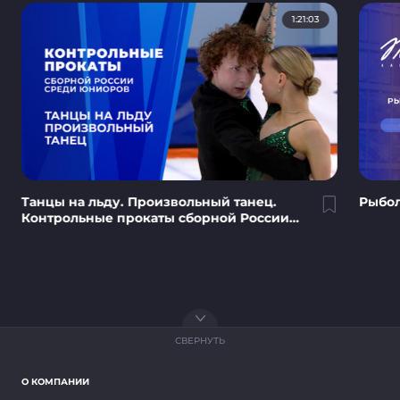
1:21:03
Танцы на льду. Произвольный танец.
Рыбол
Контрольные прокаты сборной России
по фигурному катанию среди юниоров
2026
СВЕРНУТЬ
О КОМПАНИИ