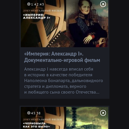
1:42:43
«Ее звали Джипси». Документальный фильм. 4 серия
«Империя: Александр I».
Документально-игровой фильм
Александр I навсегда вписал себя
в историю в качестве победителя
Наполеона Бонапарта, дальновидного
стратега и дипломата, верного
и любящего сына своего Отечества…
45:38