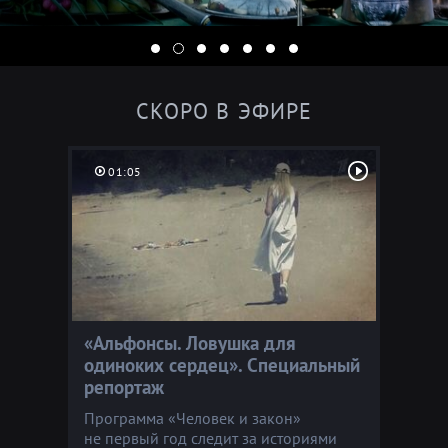
Про политику
Про спорт
Про путешествия
СКОРО В ЭФИРЕ
Про науку
Про культуру
01:05
Про природу
Про религию
«Альфонсы. Ловушка для
одиноких сердец». Специальный
репортаж
Программа «Человек и закон»
не первый год следит за историями