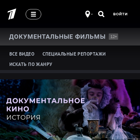
ВОЙТИ
ДОКУМЕНТАЛЬНЫЕ
ФИЛЬМЫ
12+
ВСЕ ВИДЕО
СПЕЦИАЛЬНЫЕ РЕПОРТАЖИ
ИСКАТЬ ПО ЖАНРУ
Про историю
Про жизнь замечательных людей
Про шоу-бизнес
Про здоровье
Про кино и театр
Про армию
Про войну