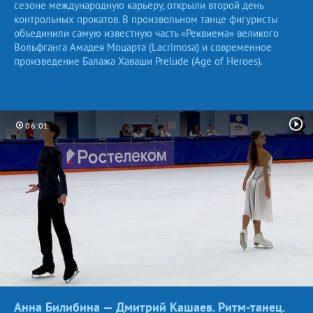
сезоне международную карьеру, открыли второй день
контрольных прокатов. В произвольном танце фигуристы
объединили самую известную часть «Реквиема» великого
Вольфганга Амадея Моцарта (Lacrimosa) и современное
произведение Балажа Хаваши Prelude (Age of Heroes).
06:01
Анна Билибина — Дмитрий Кашаев. Ритм-танец.