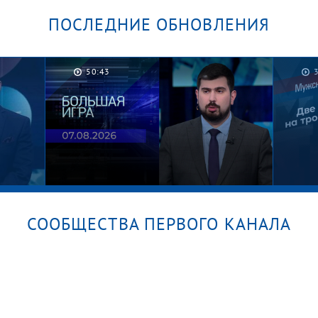
ПОСЛЕДНИЕ ОБНОВЛЕНИЯ
Загадка личных печатей. «Что?
La Qu
Где? Когда?». Острые вопросы
Где? 
50:43
сезона 2025/26. Фрагмент
сезо
выпуска от 05.06.2026
выпус
СООБЩЕСТВА ПЕРВОГО КАНАЛА
уск
Большая игра. Часть 2. Выпуск от
Зача
07.08.2026
Женс