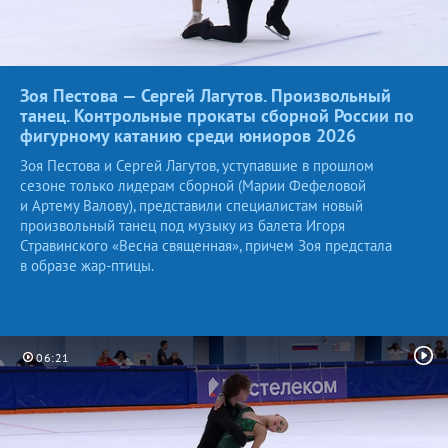
Зоя Пестова — Сергей Лагутов. Произвольный
танец. Контрольные прокаты сборной России по
фигурному катанию среди юниоров
2026
Зоя Пестова и Сергей Лагутов, уступавшие в прошлом
сезоне только лидерам сборной (Марии Фефеловой
и Артему Валову), представили специалистам новый
произвольный танец под музыку из балета Игоря
Стравинского «Весна священная», причем Зоя предстала
в образе жар-птицы.
06:21