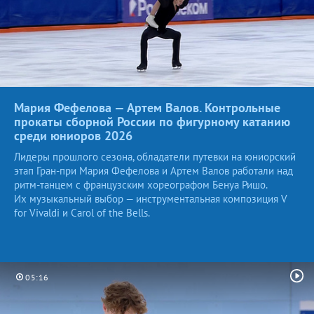
Мария Фефелова — Артем Валов. Контрольные
прокаты сборной России по фигурному катанию
среди юниоров
2026
Лидеры прошлого сезона, обладатели путевки на юниорский
этап Гран-при Мария Фефелова и Артем Валов работали над
ритм-танцем с французским хореографом Бенуа Ришо.
Их музыкальный выбор — инструментальная композиция V
for Vivaldi и Carol of the Bells.
05:16