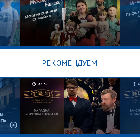
РЕКОМЕНДУЕМ
08:52
/
Графские развалины. Мужское /
Безус
Женское
Женс
бы
сть