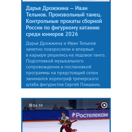
Дарья Дрожжина — Иван
Тельнов. Произвольный танец.
Контрольные прокаты сборной
России по фигурному катанию
среди юниоров 2026
Дарья Дрожжина и Иван Тельнов
заметно повзрослели и впервые
в карьере решились на ледовое танго.
Подготовкой музыкального
сопровождения и постановкой
программы на предстоящий сезон
занимался хореограф тренерского
штаба фигуристов Сергей Плишкин.
06:39