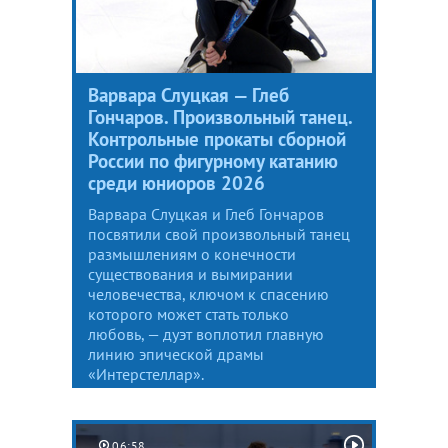
Варвара Слуцкая — Глеб
Гончаров. Произвольный танец.
Контрольные прокаты сборной
России по фигурному катанию
среди юниоров 2026
Варвара Слуцкая и Глеб Гончаров
посвятили свой произвольный танец
размышлениям о конечности
существования и вымирании
человечества, ключом к спасению
которого может стать только
любовь, — дуэт воплотил главную
линию эпической драмы
«Интерстеллар».
06:58