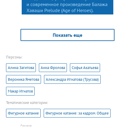
и современное произведение Балажа
Хаваши Prelude (Age of Heroes).
Показать еще
Персоны:
Алина Загитова
Анна Фролова
Софья Акатьева
Вероника Яметова
Александра Игнатова (Трусова)
Макар Игнатов
Тематические категории:
Фигурное катание
Фигурное катание: за кадром. Общее