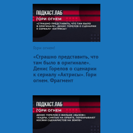
Гори огнем!
«Страшно представить, что
там было в оригинале».
Денис Горелов о сценарии
к сериалу «Актрисы». Гори
огнем. Фрагмент