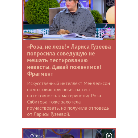
«Роза, не лезь!» Лариса Гузеева
попросила соведущую не
мешать тестированию
невесты. Давай поженимся!
Фрагмент
Искусственный интеллект Мендельсон
подготовил для невесты тест
на готовность к материнству. Роза
Сябитова тоже захотела
поучаствовать, но получила отповедь
от Ларисы Гузеевой.
01:53