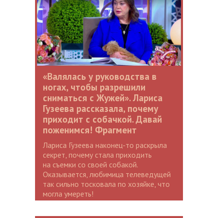
«Валялась у руководства в
ногах, чтобы разрешили
сниматься с Жужей». Лариса
Гузеева рассказала, почему
приходит с собачкой. Давай
поженимся! Фрагмент
Лариса Гузеева наконец-то раскрыла
секрет, почему стала приходить
на съемки со своей собакой.
Оказывается, любимица телеведущей
так сильно тосковала по хозяйке, что
могла умереть!