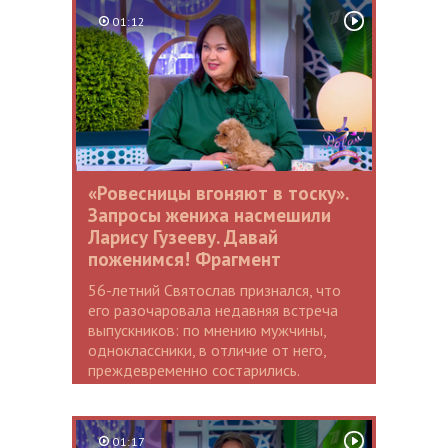
01:12
«Ровесницы вгоняют в тоску».
Запросы жениха насмешили
Ларису Гузееву. Давай
поженимся! Фрагмент
56-летний Святослав признался, что
его разочаровала недавняя встреча
выпускников: по мнению мужчины,
одноклассники, в отличие от него,
преждевременно состарились.
01:17