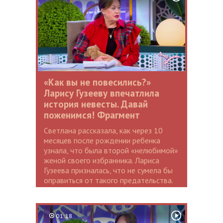
«Как вы не повесились?»
Ларису Гузееву впечатлила
история невесты. Давай
поженимся! Фрагмент
Светлана рассказала, как через 10
месяцев после рождении ребенка
узнала, что была второй «нелюбимой»
женой своего избранника. Лариса
Гузеева призналась, что не сумела бы
оправиться от такого предательства.
01:18