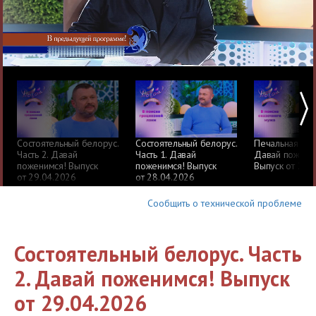
Состоятельный белорус.
Состоятельный белорус.
Печальная кра
Часть 2. Давай
Часть 1. Давай
Давай пожени
поженимся! Выпуск
поженимся! Выпуск
Выпуск от 27.
от 29.04.2026
от 28.04.2026
Сообщить о технической проблеме
Состоятельный белорус. Часть
2. Давай поженимся! Выпуск
от 29.04.2026