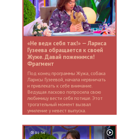
«Не веди себя так!» — Лариса
Гузеева обращается к своей
Жуже. Давай поженимся!
Фрагмент
Под конец программы Жужа, собака
Ларисы Гузеевой, начала нервничать
и привлекать к себе внимание.
Ведущая ласково попросила свою
любимицу вести себя потише. Этот
трогательный момент вызвал
умиление у невест выпуска.
01:34