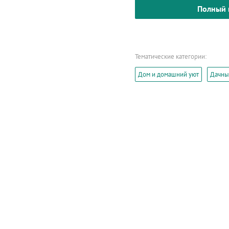
Полный 
Тематические категории:
Дом и домашний уют
Дачный