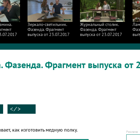
амина.
Зеркало-светильник.
Журнальный столик.
Лам
агмент
Фазенда. Фрагмент
Фазенда. Фрагмент
Фаз
3.07.2017
выпуска от 23.07.2017
выпуска от 23.07.2017
вып
. Фазенда. Фрагмент выпуска от 
< ⁄ >
вает, как изготовить медную полку.