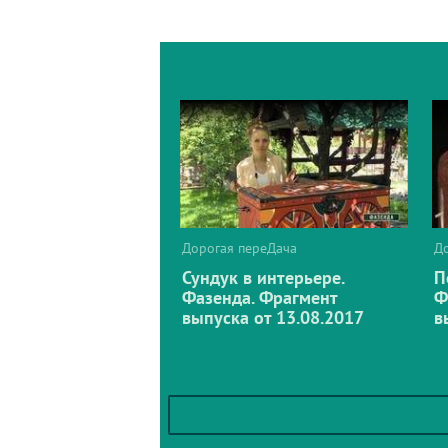
Дорогая переДача
Д
Сундук в интерьере.
П
Фазенда. Фрагмент
Ф
выпуска от 13.08.2017
в