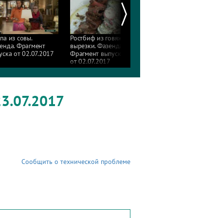
па из совы.
Ростбиф из говяжьей
Спирея в бетонных
енда. Фрагмент
вырезки. Фазенда.
кашпо. Фазенда.
уска от 02.07.2017
Фрагмент выпуска
Фрагмент выпуска
от 02.07.2017
от 25.06.2017
23.07.2017
Сообщить о технической проблеме