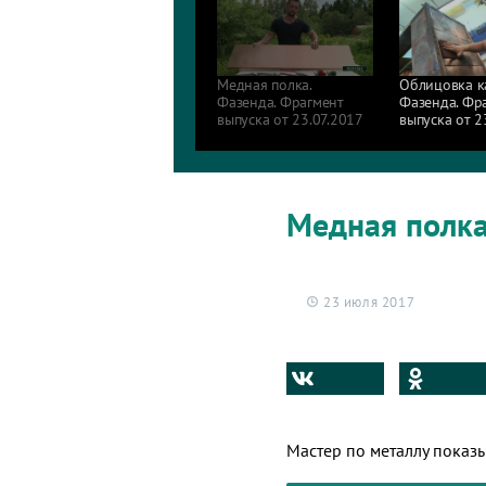
Медная полка.
Облицовка к
Фазенда. Фрагмент
Фазенда. Фр
выпуска от 23.07.2017
выпуска от 2
Медная полка
23 июля 2017
Мастер по металлу показы