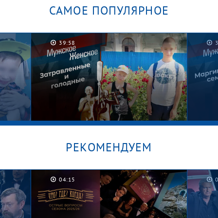
САМОЕ ПОПУЛЯРНОЕ
39:58
РЕКОМЕНДУЕМ
04:15
Котлеты на шкафу. Мужское /
Граф
Женское
Женс