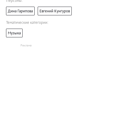
Персоны:
Дина Гарипова
Евгений Кунгуров
Тематические категории:
Музыка