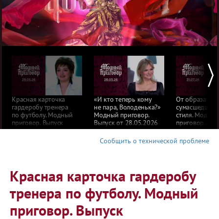
Красная карточка
«И кто теперь кому
От образа го
гардеробу тренера
не пара, Володенька?»
сумасшедшей 
по футболу. Модный
Модный приговор.
стиля. Модны
приговор. Выпуск
Выпуск от 28.05.2026
приговор. Вып
от 29.05.2026
от 31.07.2026
Сообщить о технической проблеме
Красная карточка гардеробу
тренера по футболу. Модный
приговор. Выпуск