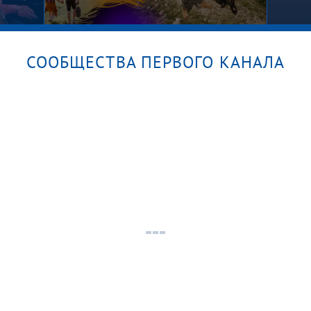
СООБЩЕСТВА ПЕРВОГО КАНАЛА
м?
Алекс
Абакан. Хакасия. Поехали!
Вспо