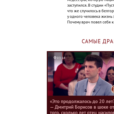
заступился.
В студии «Пус
что же случилось в белго
у одного человека жизнь 
Почему врач повел себя к
САМЫЕ ДР
03:16
«Это продолжалось до 20 лет
— Дмитрий Борисов в шоке от
того, сколько лет отец насило