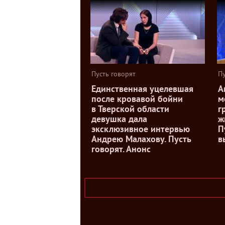
Пусть говорят
Пу
Единственная уцелевшая
А
после кровавой бойни
м
в Тверской области
г
девушка дала
ж
эксклюзивное интервью
П
Андрею Малахову. Пусть
в
говорят. Анонс