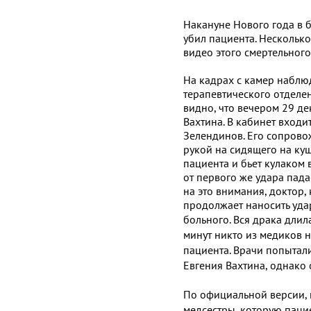
Накануне Нового года в 
убил пациента. Несколько
видео этого смертельного
На кадрах с камер наблю
терапевтического отделе
видно, что вечером 29 д
Вахтина. В кабинет входи
Зелендинов. Его сопрово
рукой на сидящего на куш
пациента и бьет кулаком 
от первого же удара пада
на это внимания, доктор,
продолжает наносить уд
больного.
Вся драка длил
минут никто из медиков 
пациента.
Врачи попытали
Евгения Вахтина, однако о
По официальной версии, 
медсестры, которую пацие