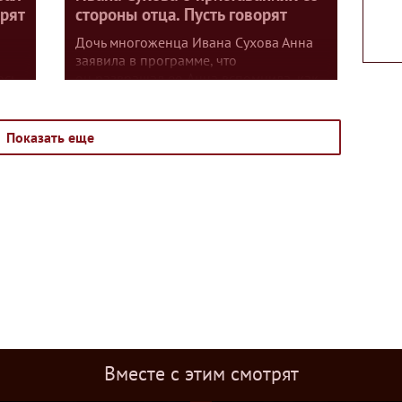
орят
стороны отца. Пусть говорят
Дочь многоженца Ивана Сухова Анна
заявила в программе, что
ось,
он развращал ее. Анна вспомнила, как
отец приводил в пример
у
Библию — якобы это нормально.
?
Показать еще
и
зала
Вместе с этим смотрят