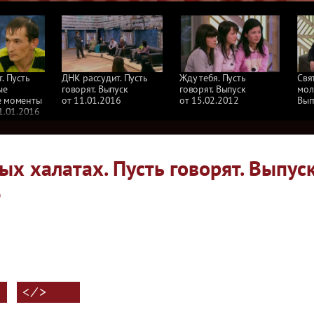
. Пусть
ДНК рассудит. Пусть
Жду тебя. Пусть
Свя
ые
говорят. Выпуск
говорят. Выпуск
мол
е моменты
от 11.01.2016
от 15.02.2012
Вып
1.01.2016
х халатах. Пусть говорят. Выпус
6
< ⁄ >