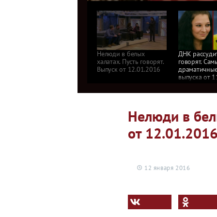
Нелюди в белых
ДНК рассудит
халатах. Пусть говорят.
говорят. Сам
Выпуск от 12.01.2016
драматичны
выпуска от 1
Нелюди в белы
от 12.01.201
12 января 2016