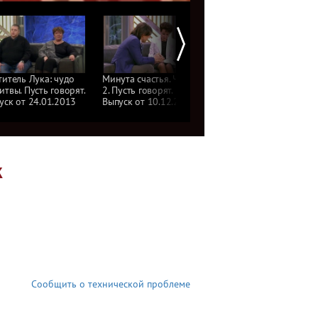
титель Лука: чудо
Минута счастья. Часть
Минута счастья. Пусть
итвы. Пусть говорят.
2. Пусть говорят.
говорят. Выпуск
уск от 24.01.2013
Выпуск от 10.12.2012
от 10.12.2012
к
Сообщить о технической проблеме