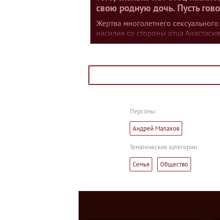
свою родную дочь. Пусть гов
Жертва многолетнего сексуального
насилия со стороны отца Анастасия
Гордеева рассказала, что все начал
когда ей было шесть лет. В итоге
мужчину посадили на 15 лет. Почем
мать перестала с ней разговаривать
Как удалось привлечь отца девушк
к ответственности? Об этом расска
Анастасия в студии программы.
Персоны:
Андрей Малахов
Тематические категории:
Семья
Общество