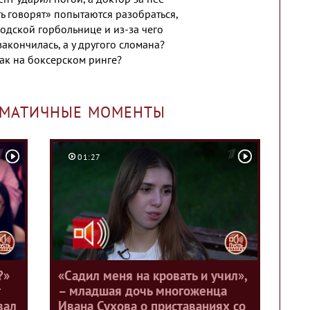
ть говорят» попытаются разобраться,
родской горбольнице и из-за чего
закончилась, а у другого сломана?
ак на боксерском ринге?
АМАТИЧНЫЕ МОМЕНТЫ
01:27
?»
«Садил меня на кровать и учил»,
– младшая дочь многоженца
вал
Ивана Сухова о приставаниях со