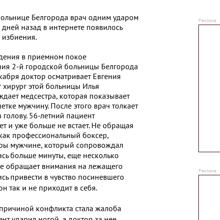
больнице Белгорода врач одним ударом
 дней назад в интернете появилось
 избиения.
дения в приемном покое
ния 2-й городской больницы Белгорода
екабря доктор осматривает Евгения
т хирург этой больницы Илья
ждает медсестра, которая показывает
етке мужчину. После этого врач толкает
в голову. 56-летний пациент
ет и уже больше не встает. Не обращая
 как профессиональный боксер,
ары мужчине, который сопровождал
ась больше минуты, еще несколько
не обращает внимания на лежащего
сь привести в чувство посиневшего
н так и не приходит в себя.
причиной конфликта стала жалоба
нт ударил ногой, а доктор за нее