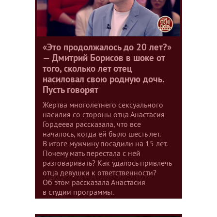
«Это продолжалось до 20 лет?»
— Дмитрий Борисов в шоке от
того, сколько лет отец
насиловал свою родную дочь.
Пусть говорят
Жертва многолетнего сексуального
насилия со стороны отца Анастасия
Гордеева рассказала, что все
началось, когда ей было шесть лет.
В итоге мужчину посадили на 15 лет.
Почему мать перестала с ней
разговаривать? Как удалось привлечь
отца девушки к ответственности?
Об этом рассказала Анастасия
в студии программы.