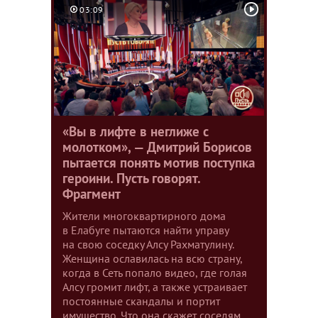
03:09
«Вы в лифте в неглиже с
молотком», — Дмитрий Борисов
пытается понять мотив поступка
героини. Пусть говорят.
Фрагмент
Жители многоквартирного дома
в Елабуге пытаются найти управу
на свою соседку Алсу Рахматулину.
Женщина ославилась на всю страну,
когда в Сеть попало видео, где голая
Алсу громит лифт, а также устраивает
постоянные скандалы и портит
имущество. Что она скажет соседям