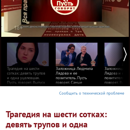
Трагедия на шести
Заложница Людмила
Заложница Л
сотках: девять трупов
Лядова и ее
Лядова и ее
и одна уцелевшая.
похититель. Пусть
похититель. П
Пусть говорят. Выпуск
говорят. Самые
говорят. Выпус
от 06.06.2017
драматичные моменты
от 05.06.2017
выпуска от 05.06.2017
Сообщить о технической проблеме
Трагедия на шести сотках:
девять трупов и одна