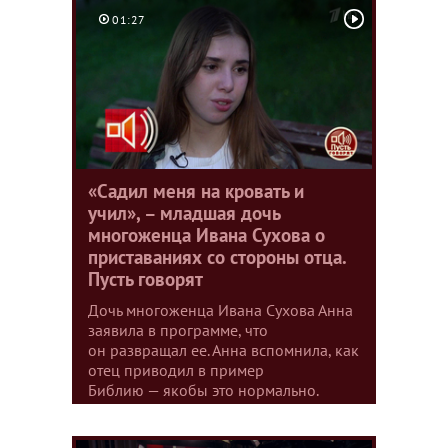
01:27
«Садил меня на кровать и
учил», – младшая дочь
многоженца Ивана Сухова о
приставаниях со стороны отца.
Пусть говорят
Дочь многоженца Ивана Сухова Анна
заявила в программе, что
он развращал ее. Анна вспомнила, как
отец приводил в пример
Библию — якобы это нормально.