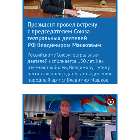
Президент провел встречу
с председателем Союза
театральных деятелей
РФ Владимиром Машковым
Российскому Союзу театральных
деятелей исполняется 150 лет. Как
отмечают юбилей, Владимиру Путину
рассказал председатель объединения,
народный артист Владимир Машков.