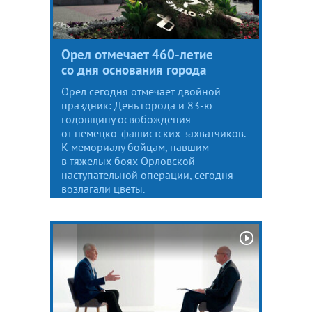
Орел отмечает 460-летие
со дня основания города
Орел сегодня отмечает двойной
праздник: День города и 83-ю
годовщину освобождения
от немецко-фашистских захватчиков.
К мемориалу бойцам, павшим
в тяжелых боях Орловской
наступательной операции, сегодня
возлагали цветы.