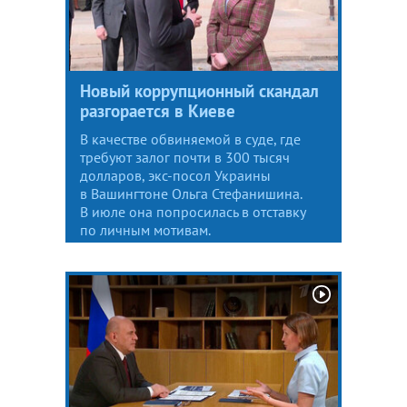
Новый коррупционный скандал
разгорается в Киеве
В качестве обвиняемой в суде, где
требуют залог почти в 300 тысяч
долларов, экс-посол Украины
в Вашингтоне Ольга Стефанишина.
В июле она попросилась в отставку
по личным мотивам.