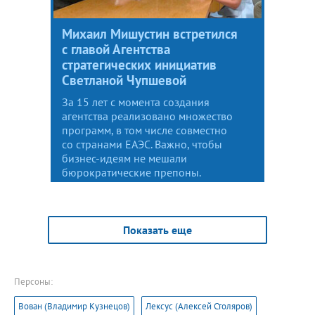
Михаил Мишустин встретился
с главой Агентства
стратегических инициатив
Светланой Чупшевой
За 15 лет с момента создания
агентства реализовано множество
программ, в том числе совместно
со странами ЕАЭС. Важно, чтобы
бизнес-идеям не мешали
бюрократические препоны.
Показать еще
Персоны:
Вован (Владимир Кузнецов)
Лексус (Алексей Столяров)