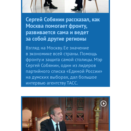
Сергей Собянин рассказал, как
Москва помогает фронту,
развивается сама и ведет
за собой другие регионы
Взгляд на Москву. Ее значение
в экономике всей страны. Помощь
фронту и защита самой столицы. Мэр
Сергей Собянин, один из лидеров
партийного списка «Единой России»
на думских выборах, дал большое
интервью агентству ТАСС.