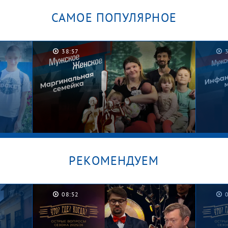
САМОЕ ПОПУЛЯРНОЕ
38:57
РЕКОМЕНДУЕМ
08:52
/
Графские развалины. Мужское /
Безус
Женское
Женс