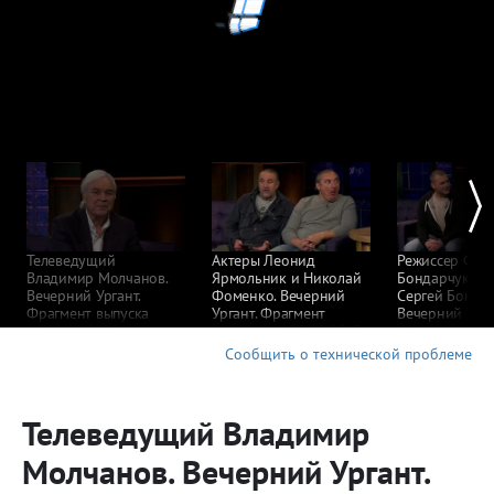
Телеведущий
Актеры Леонид
Режиссер Фед
Владимир Молчанов.
Ярмольник и Николай
Бондарчук и а
Вечерний Ургант.
Фоменко. Вечерний
Сергей Бондар
Фрагмент выпуска
Ургант. Фрагмент
Вечерний Урга
от 06.10.2015
выпуска от 05.10.2015
Фрагмент вып
от 02.10.2015
Сообщить о технической проблеме
Телеведущий Владимир
Молчанов. Вечерний Ургант.