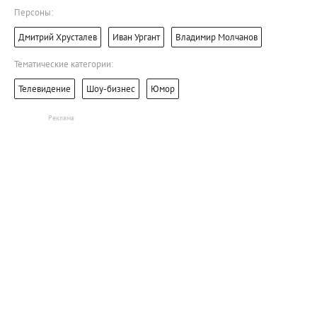
Персоны:
Дмитрий Хрусталев
Иван Ургант
Владимир Молчанов
Тематические категории:
Телевидение
Шоу-бизнес
Юмор