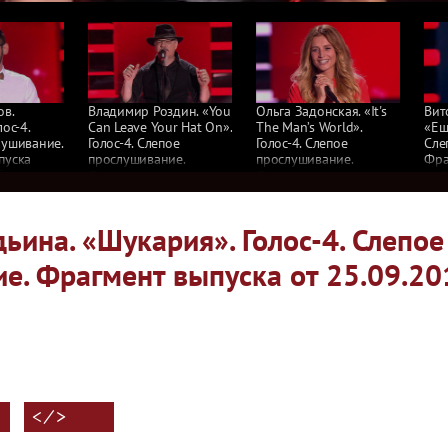
ов.
Владимир Роздин. «You
Ольга Задонская. «It's
Вит
ос-4.
Can Leave Your Hat On».
The Man’s World».
«Ещ
лушивание.
Голос-4. Слепое
Голос-4. Слепое
Сле
пуска
прослушивание.
прослушивание.
Фра
5
Фрагмент выпуска
Фрагмент выпуска
от 
от 25.09.2015
от 25.09.2015
ьина. «Шукария». Голос-4. Слепое
е. Фрагмент выпуска от 25.09.20
< ⁄ >