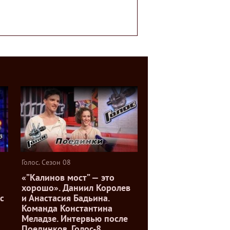
Голос. Сезон 08
«”Калинов мост” — это
хорошо». Даниил Королев
с
и Анастасия Бадьина.
Команда Константина
Меладзе. Интервью после
Поединков. Голос-8