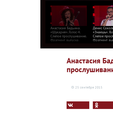
Анастасия Бадьина.
Денис Сокол
«Шукария». Голос-4.
«Знаешь». Гол
Слепое прослушивание.
Слепое прос
Фрагмент выпуска
Фрагмент вы
от 25.09.2015
от 25.09.201
Анастасия Бад
прослушивани
25 сентября 2015