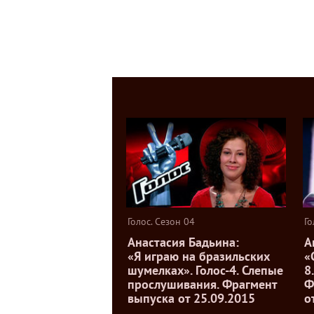
Голос. Сезон 04
Го
Анастасия Бадьина:
А
«Я играю на бразильских
«
шумелках». Голос-4. Слепые
8
прослушивания. Фрагмент
Ф
выпуска от 25.09.2015
о