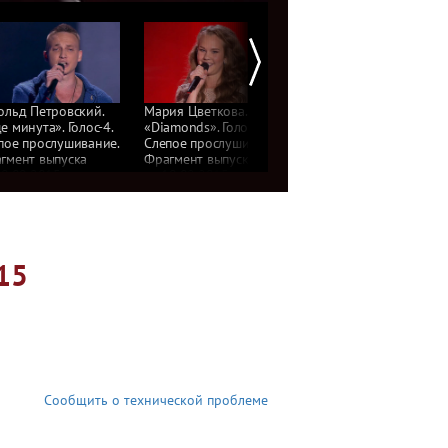
ольд Петровский.
Мария Цветкова.
Григорий Голубев.
е минута». Голос-4.
«Diamonds». Голос-4.
«Angels». Голос-4.
пое прослушивание.
Слепое прослушивание.
Слепое прослушивание
гмент выпуска
Фрагмент выпуска
Фрагмент выпуска
18.09.2015
от 18.09.2015
от 18.09.2015
15
Сообщить о технической проблеме