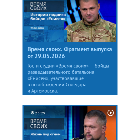
Время своих. Фрагмент выпуска
от 29.05.2026
Гости студии «Время своих» — бойцы
разведывательного батальона
«Енисей», участвовавшие
в освобождении Соледара
и Артемовска.
23:29