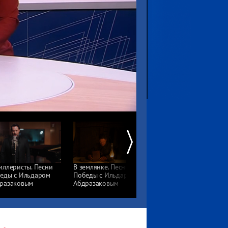
иллеристы. Песни
В землянке. Песни
Смуглянка. Песни
еды с Ильдаром
Победы с Ильдаром
Победы с Ильдаром
разаковым
Абдразаковым
Абдразаковым