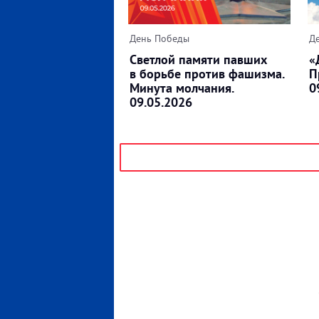
День Победы
Д
Светлой памяти павших
«
в борьбе против фашизма.
П
Минута молчания.
0
09.05.2026