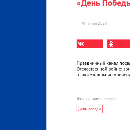
«День Победы
9 мая 2026
Праздничный канал посв
Отечественной войне: зри
а также кадры историчес
Тематические категории:
День Победы