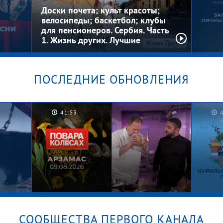
Доски почета; культ красоты;
велосипеды; баскетбол; клубы
для пенсионеров. Сербия. Часть
1. Жизнь других. Лучшие
моменты
ПОСЛЕДНИЕ ОБНОВЛЕНИЯ
Загад
 шоу
Где? 
41:53
 за
сезо
выпус
СООБЩЕСТВА ПЕРВОГО КАНАЛА