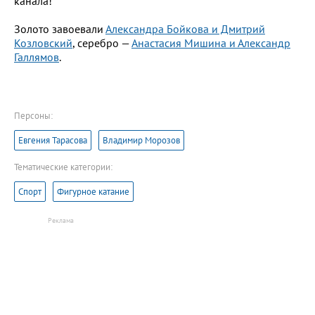
канала!
Золото завоевали
Александра Бойкова и Дмитрий
Козловский
, серебро —
Анастасия Мишина и Александр
Галлямов
.
Персоны:
Евгения Тарасова
Владимир Морозов
Тематические категории:
Спорт
Фигурное катание