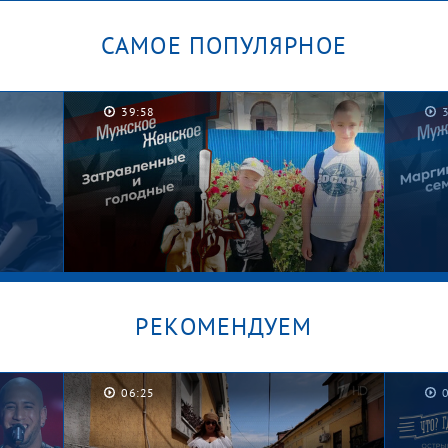
САМОЕ ПОПУЛЯРНОЕ
39:58
РЕКОМЕНДУЕМ
06:25
Котлеты на шкафу. Мужское /
Граф
Женское
Женс