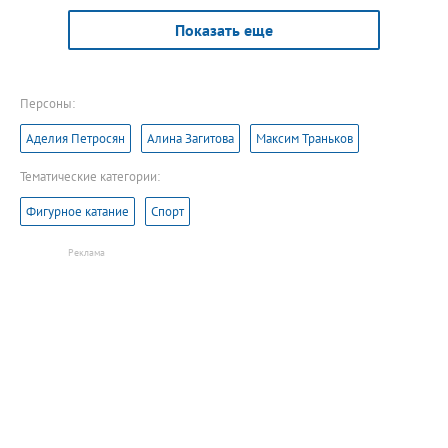
Показать еще
Персоны:
Аделия Петросян
Алина Загитова
Максим Траньков
Тематические категории:
Фигурное катание
Спорт