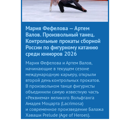
Мария Фефелова — Артем
Валов. Произвольный танец.
Контрольные прокаты сборной
России по фигурному катанию
среди юниоров 2026
Мария Фефелова и Артем Валов,
начинающие в текущем сезоне
международную карьеру, открыли
второй день контрольных прокатов.
В произвольном танце фигуристы
объединили самую известную часть
«Реквиема» великого Вольфганга
Амадея Моцарта (Lacrimosa)
и современное произведение Балажа
Хаваши Prelude (Age of Heroes).