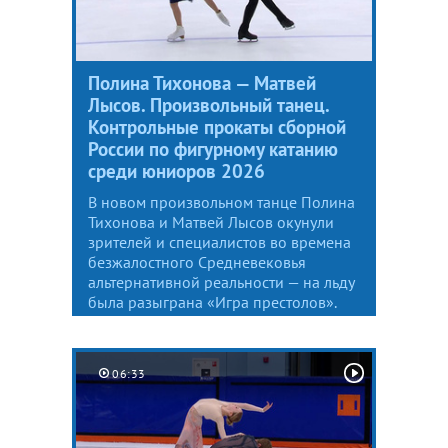
Полина Тихонова — Матвей
Лысов. Произвольный танец.
Контрольные прокаты сборной
России по фигурному катанию
среди юниоров 2026
В новом произвольном танце Полина
Тихонова и Матвей Лысов окунули
зрителей и специалистов во времена
безжалостного Средневековья
альтернативной реальности — на льду
была разыграна «Игра престолов».
06:33