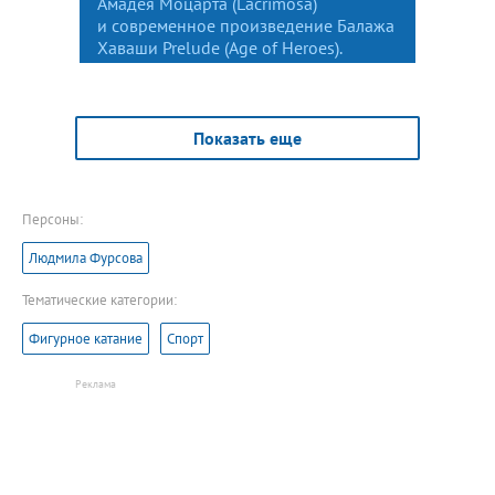
Амадея Моцарта (Lacrimosa)
и современное произведение Балажа
Хаваши Prelude (Age of Heroes).
Показать еще
Персоны:
Людмила Фурсова
Тематические категории:
Фигурное катание
Спорт