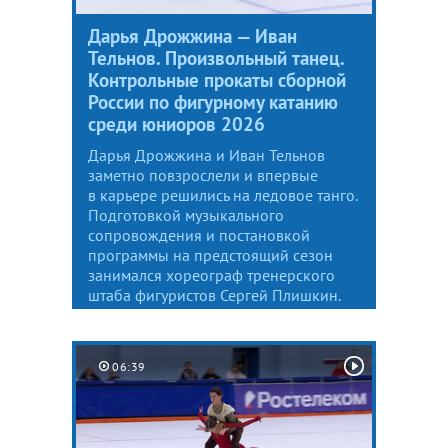
Дарья Дрожжина — Иван
Тельнов. Произвольный танец.
Контрольные прокаты сборной
России по фигурному катанию
среди юниоров 2026
Дарья Дрожжина и Иван Тельнов
заметно повзрослели и впервые
в карьере решились на ледовое танго.
Подготовкой музыкального
сопровождения и постановкой
программы на предстоящий сезон
занимался хореограф тренерского
штаба фигуристов Сергей Плишкин.
06:39