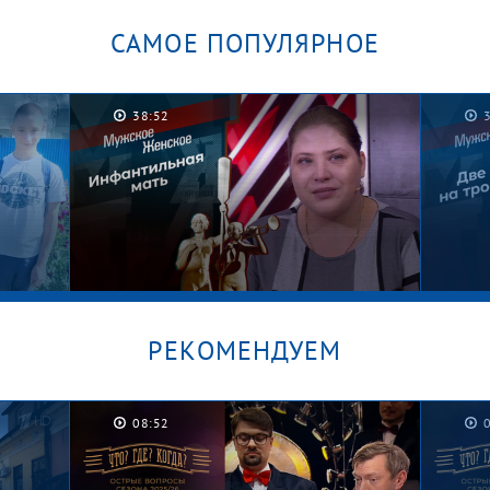
САМОЕ ПОПУЛЯРНОЕ
38:52
РЕКОМЕНДУЕМ
08:52
/
Безусловная жизнь. Мужское /
Зача
Женское
Женс