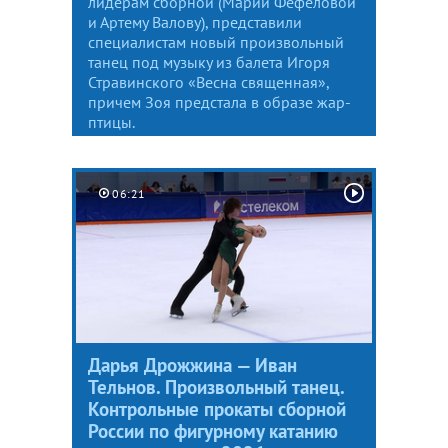
лидерам сборной (Марии Фефеловой
и Артему Валову), представили
специалистам новый произвольный
танец под музыку из балета Игоря
Стравинского «Весна священная»,
причем Зоя предстала в образе жар-
птицы.
06:21
Дарья Дрожжина — Иван
Тельнов. Произвольный танец.
Контрольные прокаты сборной
России по фигурному катанию