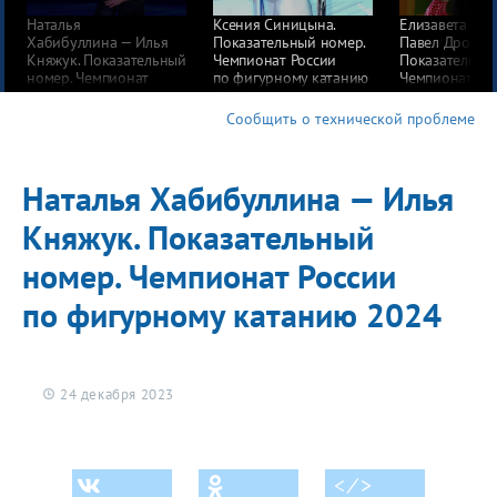
Наталья
Ксения Синицына.
Елизавета Ша
Хабибуллина — Илья
Показательный номер.
Павел Дрозд.
Княжук. Показательный
Чемпионат России
Показательны
номер. Чемпионат
по фигурному катанию
Чемпионат Ро
России по фигурному
2024
по фигурному
катанию 2024
2024
Сообщить о технической проблеме
Наталья Хабибуллина — Илья
Княжук. Показательный
номер. Чемпионат России
по фигурному катанию 2024
24 декабря 2023
< ⁄ >