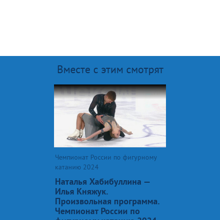
Вместе с этим смотрят
Чемпионат России по фигурному
катанию 2024
Наталья Хабибуллина —
Илья Княжук.
Произвольная программа.
Чемпионат России по