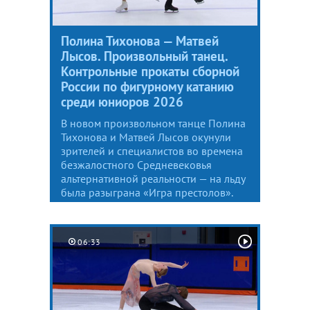
Полина Тихонова — Матвей
Лысов. Произвольный танец.
Контрольные прокаты сборной
России по фигурному катанию
среди юниоров 2026
В новом произвольном танце Полина
Тихонова и Матвей Лысов окунули
зрителей и специалистов во времена
безжалостного Средневековья
альтернативной реальности — на льду
была разыграна «Игра престолов».
06:33