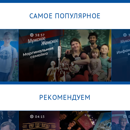
САМОЕ ПОПУЛЯРНОЕ
38:57
РЕКОМЕНДУЕМ
04:15
/
Графские развалины. Мужское /
Безус
Женское
Женс