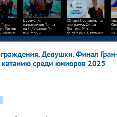
Церемония
Юноши. Произвольная
Ник
 Пары.
награждения. Танцы
программа. Финал
Юно
при России
на льду. Финал Гран-
Гран-при России
про
у катанию
при России
по фигурному катанию
Гра
ов 2025
по фигурному катанию
среди юниоров 2025
по 
среди юниоров 2025
сре
граждения. Девушки. Финал Гран
 катанию среди юниоров 2025