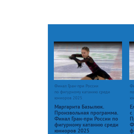
Финал Гран-при России
Фи
по фигурному катанию среди
п
юниоров 2025
ю
Маргарита Базылюк.
Е
Произвольная программа.
с
Финал Гран-при России по
П
фигурному катанию среди
Ф
юниоров 2025
ф