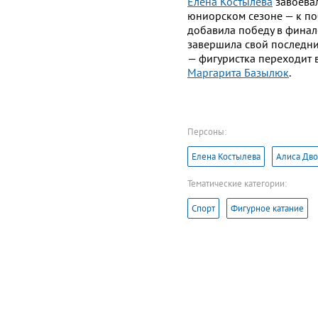
Елена Костылева
завоевал
юниорском сезоне — к по
добавила победу в финал
завершила свой последн
— фигуристка переходит в
Маргарита Базылюк
.
Персоны:
Елена Костылева
Алиса Дво
Тематические категории:
Спорт
Фигурное катание