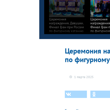
Церемония
Церемония
награждения. Девушки.
награждения.
Финал Гран-при России
Финал Гран-
по фигурному катанию
по фигурном
среди юниоров 2025
среди юниор
Церемония на
по фигурному
1 марта 2025