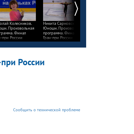
олай Колесников.
Никита Сарновский.
Лев Лазарев. Юноши.
ши. Произвольная
Юноши. Произвольная
Произвольная
грамма. Финал
программа. Финал
программа. Финал
н-при России
Гран-при России
Гран-при России
фигурному катанию
по фигурному катанию
по фигурному катани
ди юниоров 2025
среди юниоров 2025
среди юниоров 2025
-при России
Сообщить о технической проблеме