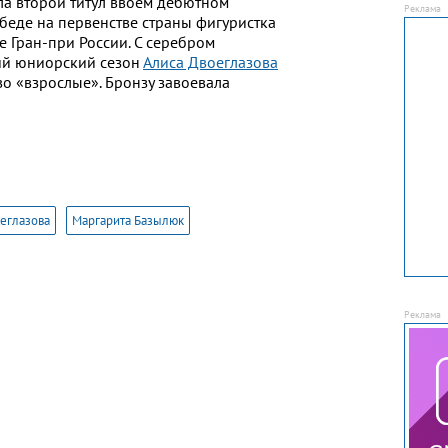
а второй титул ввоем дебютном
беде на первенстве страны фигуристка
е Гран-при России. C cеребром
ий юниорский сезон
Алиса Двоеглазов
а
о «взрослые». Бронзу завоевала
еглазова
Маргарита Базылюк