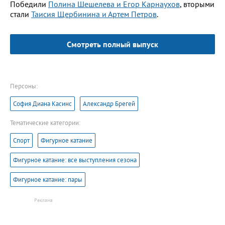
Победили
Полина Шешелева и Егор Карнаухов
, вторыми
стали
Таисия Щербинина и Артем Петров
.
Смотреть полный выпуск
Персоны:
София Диана Касинс
Александр Брегей
Тематические категории:
Спорт
Фигурное катание
Фигурное катание: все выступления сезона
Фигурное катание: пары