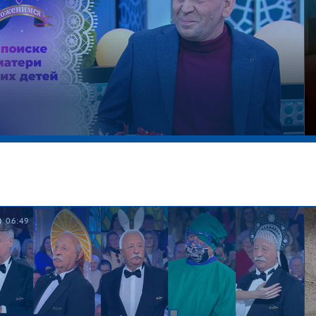
06:49
фровой романтик. Давай поженимся!