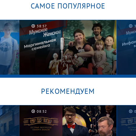
САМОЕ ПОПУЛЯРНОЕ
38:57
РЕКОМЕНДУЕМ
08:52
/
Графские развалины. Мужское /
Безус
Женское
Женс