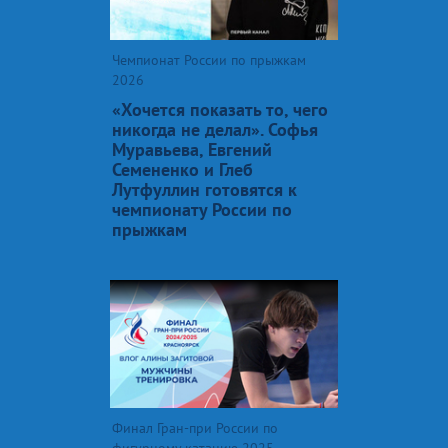
Чемпионат России по прыжкам
2026
«Хочется показать то, чего
никогда не делал». Софья
Муравьева, Евгений
Семененко и Глеб
Лутфуллин готовятся к
чемпионату России по
прыжкам
Финал Гран-при России по
фигурному катанию 2025