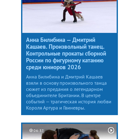
Анна Билибина — Дмитрий
Кашаев. Произвольный танец.
Контрольные прокаты сборной
России по фигурному катанию
среди юниоров 2026
Анна Билибина и Дмитрий Кашаев
взяли в основу произвольного танца
сюжет из предания о легендарном
объединителе Британии. В центре
событий — трагическая история любви
Короля Артура и Гвиневры.
06:37