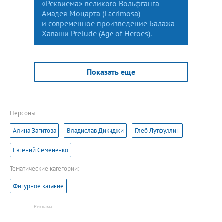
«Реквиема» великого Вольфганга
Амадея Моцарта (Lacrimosa)
и современное произведение Балажа
Хаваши Prelude (Age of Heroes).
Показать еще
Персоны:
Алина Загитова
Владислав Дикиджи
Глеб Лутфуллин
Евгений Семененко
Тематические категории:
Фигурное катание