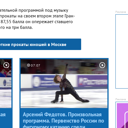
ательной программой под музыку
прокаты на своем втором этапе Гран-
м 87,55 балла он опережает ставшего
о на три балла.
откие прокаты юношей в Москве
07:07
ная
Арсений Федотов. Произвольная
программа. Первенство России по
фигурному катанию среди