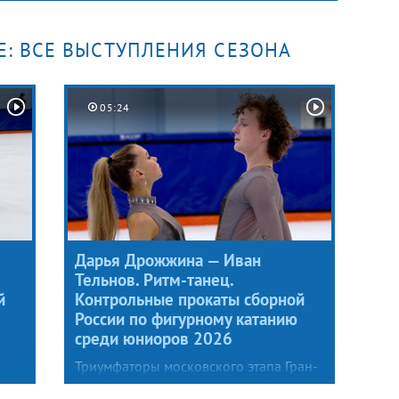
2025/26 добавил обновление личного
рекорда по сезону — у него 258,89
балла (на 18 пунктов больше, чем
Е: ВСЕ ВЫСТУПЛЕНИЯ СЕЗОНА
на старте серии).
05:24
Дарья Дрожжина — Иван
Тельнов. Ритм-танец.
й
Контрольные прокаты сборной
России по фигурному катанию
среди юниоров 2026
Триумфаторы московского этапа Гран-
при России прошлого сезона Дарья