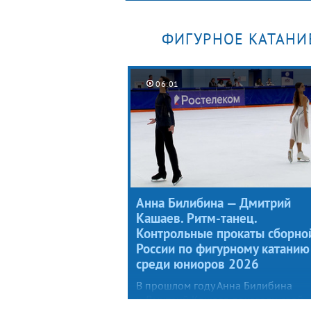
186,96 балла и победил.
ФИГУРНОЕ КАТАНИ
06:01
Анна Билибина — Дмитрий
Кашаев. Ритм-танец.
Контрольные прокаты сборно
России по фигурному катанию
среди юниоров 2026
В прошлом году Анна Билибина
и Дмитрий Кашаев показали свой