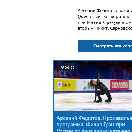
Арсений Федотов с зажиг
Queen выиграл короткие 
при России. С результато
вторым Никиту Сарновског
Смотреть все кор
06:53
Арсений Федотов. Произволь
программа. Финал Гран-при
России по фигурному катанию