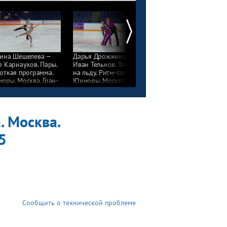
ина Шешелева —
Дарья Дрожжина —
Арина Горшенина —
р Карнаухов. Пары.
Иван Тельнов. Танцы
Илья Макаров. Танцы
откая программа.
на льду. Ритм-танец.
на льду. Ритм-танец.
оры. Москва. Гран-
Юниоры. Москва. Гран-
Юниоры. Москва. Гран
 России
при России
при России
фигурному катанию
по фигурному катанию
по фигурному катани
4/25
2024/25
2024/25
. Москва.
5
Сообщить о технической проблеме