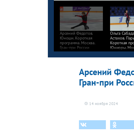
Арсений Федотов.
Ольга Сабад
Юноши. Короткая
Астахов. Пар
программа. Москва.
Короткая пр
Гран-при России
Юниоры. Моск
по фигурному катанию
при России
2024/25
по фигурном
2024/25
Арсений Федо
Гран-при Рос
14 ноября 2024