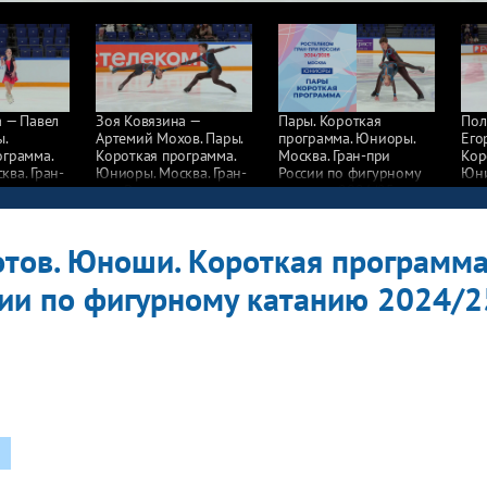
а — Павел
Зоя Ковязина —
Пары. Короткая
Пол
ы.
Артемий Мохов. Пары.
программа. Юниоры.
Его
ограмма.
Короткая программа.
Москва. Гран-при
Кор
ва. Гран-
Юниоры. Москва. Гран-
России по фигурному
Юни
при России
катанию 2024/25
при
у катанию
по фигурному катанию
по 
2024/25
202
тов. Юноши. Короткая программа
сии по фигурному катанию 2024/2