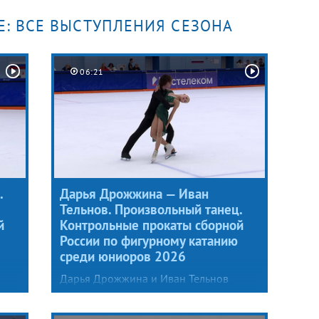
с оценкой в 49,80 балла по итогам
Е: ВСЕ ВЫСТУПЛЕНИЯ СЕЗОНА
раунда захватил Владислав Дикиджи.
06:21
.
Дарья Дрожжина — Иван
Тельнов. Произвольный танец.
й
Контрольные прокаты сборной
России по фигурному катанию
среди юниоров 2026
Дарья Дрожжина и Иван Тельнов
ко
заметно повзрослели и впервые
ой
в карьере решились на ледовое танго.