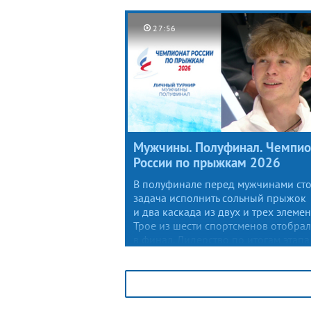
стал Владислав Дикиджи, замкнул
тройку медалистов Глеб Лутфуллин.
27:56
Мужчины. Полуфинал. Чемпио
России по прыжкам 2026
В полуфинале перед мужчинами ст
задача исполнить сольный прыжок
и два каскада из двух и трех элемен
Трое из шести спортсменов отобрал
в финал. Лидерство по итогам этапа
перехватил Никита Сарновский,
опередивший ближайшего
преследователя Владислава Дикид
на семь баллов. Третью позицию
удержал Глеб Лутфуллин.