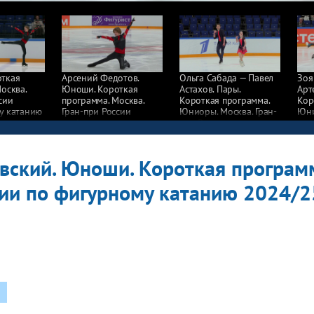
ткая
Арсений Федотов.
Ольга Сабада — Павел
Зоя
осква.
Юноши. Короткая
Астахов. Пары.
Арт
сии
программа. Москва.
Короткая программа.
Кор
у катанию
Гран-при России
Юниоры. Москва. Гран-
Юни
по фигурному катанию
при России
при
2024/25
по фигурному катанию
по 
2024/25
202
вский. Юноши. Короткая программ
сии по фигурному катанию 2024/2