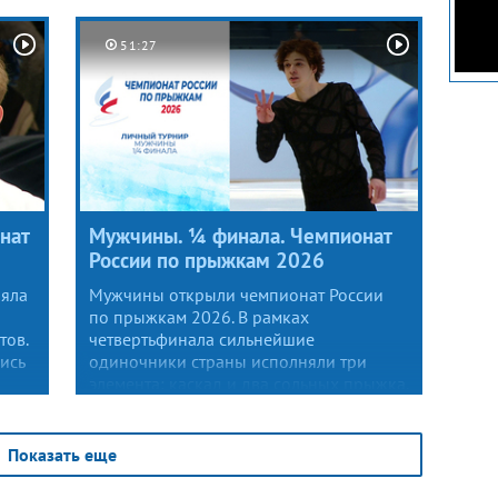
раунда показал Владислав Дикиджи,
но суммарное отставание от лидера
не позволило ему стать первым.
51:27
С запасом в шесть баллов титул турнира
завоевал Никита Сарновский. Третий
итоговый результат показал Глеб
Лутфуллин.
нат
Мужчины. ¼ финала. Чемпионат
России по прыжкам 2026
ояла
Мужчины открыли чемпионат России
по прыжкам 2026. В рамках
тов.
четвертьфинала сильнейшие
ись
одиночники страны исполняли три
элемента: каскад и два сольных прыжка.
Представленный контент оценивался
судейским корпусом по системе
жи
ISU, только шесть фигуристов из 12
Показать еще
соревнующихся прошли в следующий
тур. Промежуточное лидерство