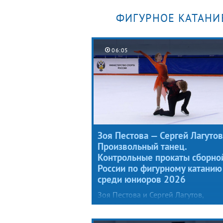
ФИГУРНОЕ КАТАНИ
06:05
Зоя Пестова — Сергей Лагутов
Произвольный танец.
Контрольные прокаты сборно
России по фигурному катанию
среди юниоров 2026
Зоя Пестова и Сергей Лагутов,
уступавшие в прошлом сезоне толь
лидерам сборной (Марии Фефелов