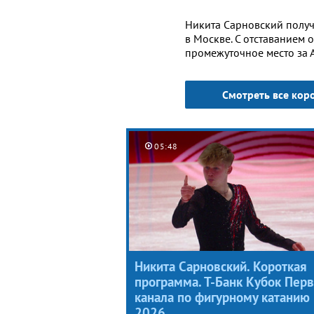
Никита Сарновский получ
в Москве. С отставанием 
промежуточное место за 
Смотреть все кор
05:48
Никита Сарновский. Короткая
программа. Т-Банк Кубок Перв
канала по фигурному катанию
2026