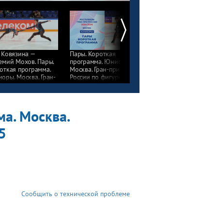
 Ковязина —
Пары. Короткая
Полина Шешелева —
емий Мохов. Пары.
программа. Юниоры.
Егор Карнаухов. Пары
откая программа.
Москва. Гран-при
Короткая программа.
оры. Москва. Гран-
России по фигурному
Юниоры. Москва. Гран
 России
катанию 2024/25
при России
фигурному катанию
по фигурному катани
4/25
2024/25
а. Москва.
5
Сообщить о технической проблеме