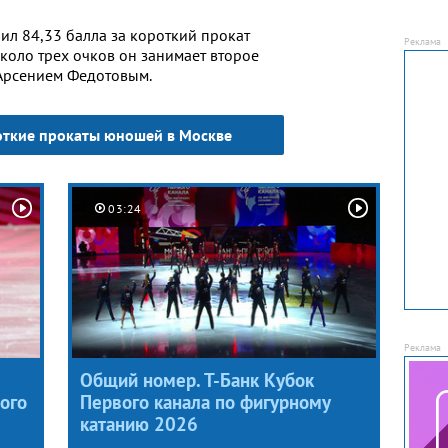
ил 84,33 балла за короткий прокат
около трех очков он занимает второе
Арсением Федотовым.
откие прокаты юношей в Москве
03:24
Общий номер. Т-Банк Кубок
ого
Первого канала по фигурному
катанию 2026