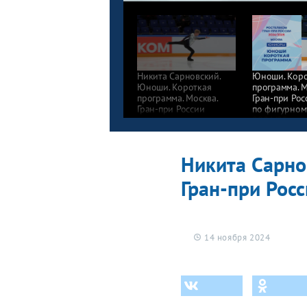
Никита Сарновский.
Юноши. Коро
Юноши. Короткая
программа. М
программа. Москва.
Гран-при Рос
Гран-при России
по фигурном
по фигурному катанию
2024/25
2024/25
Никита Сарно
Гран-при Рос
14 ноября 2024