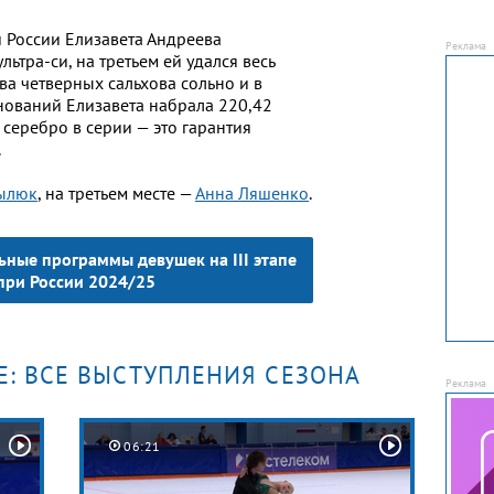
и России Елизавета Андреева
ьтра-си, на третьем ей удался весь
ва четверных сальхова сольно и в
внований Елизавета набрала 220,42
 серебро в серии — это гарантия
.
зылюк
, на третьем месте —
Анна Ляшенко
.
ьные программы девушек на III этапе
при России 2024/25
Е: ВСЕ ВЫСТУПЛЕНИЯ СЕЗОНА
06:21