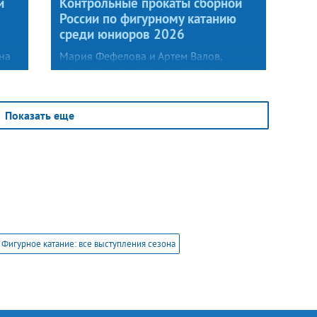
й
Контрольные прокаты сборной
России по фигурному катанию
среди юниоров 2026
на
Мария Фефелова и Артем Валов,
начинающие в текущем сезоне
на
международную карьеру, открыли
второй день контрольных прокатов.
ду
В произвольном танце фигуристы
Показать еще
объединили самую известную часть
«Реквиема» великого Вольфганга
Амадея Моцарта (Lacrimosa)
и современное произведение Балажа
Хаваши Prelude (Age of Heroes).
Фигурное катание: все выступления сезона