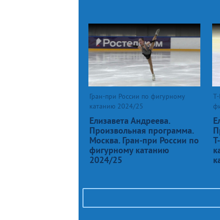
Гран-при России по фигурному
Т-
катанию 2024/25
ф
Елизавета Андреева.
Е
Произвольная программа.
П
Москва. Гран-при России по
Т
фигурному катанию
к
2024/25
к