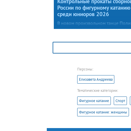
Контрольные прокаты сборно
России по фигурному катанию
среди юниоров 2026
В новом произвольном танце Поли
Тихонова и Матвей Лысов окунули
зрителей и специалистов во време
безжалостного Средневековья
альтернативной реальности — на ль
была разыграна «Игра престолов».
Персоны:
Елизавета Андреева
Тематические категории:
Фигурное катание
Спорт
Фигурное катание: женщины