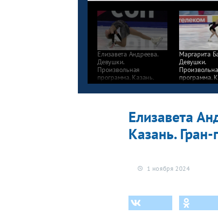
Елизавета Андреева.
Маргарита Б
Девушки.
Девушки.
Произвольная
Произвольна
программа. Казань.
программа. К
Гран-при России
Гран-при Рос
по фигурному катанию
по фигурном
2024/25
2024/25
Елизавета Ан
Казань. Гран
1 ноября 2024