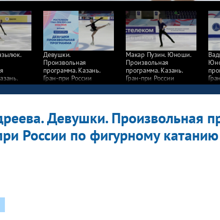
азылюк.
Девушки.
Макар Пузин. Юноши.
Вад
Произвольная
Произвольная
Юно
я
программа. Казань.
программа. Казань.
про
азань.
Гран-при России
Гран-при России
Гра
сии
по фигурному катанию
по фигурному катанию
по 
у катанию
2024/25
2024/25
202
дреева. Девушки. Произвольная п
-при России по фигурному катани