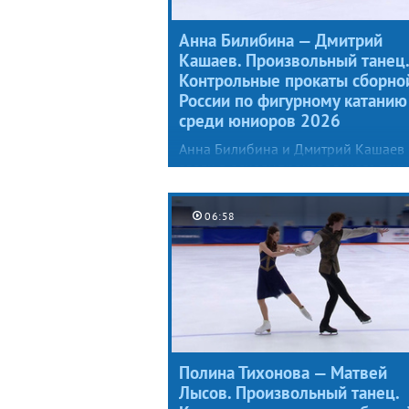
Анна Билибина — Дмитрий
Кашаев. Произвольный танец.
Контрольные прокаты сборно
России по фигурному катанию
среди юниоров 2026
Анна Билибина и Дмитрий Кашаев
взяли в основу произвольного тан
сюжет из предания о легендарном
объединителе Британии. В центре
06:58
событий — трагическая история лю
Короля Артура и Гвиневры.
Полина Тихонова — Матвей
Лысов. Произвольный танец.