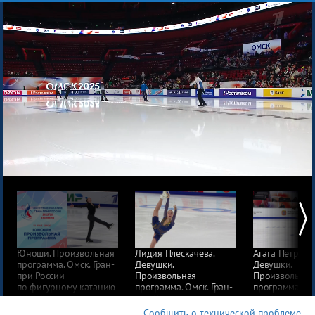
Этап I. Юниоры. Москва
Этап II. Юниоры. Магнитогорск
Этап I. Магнитогорск
Этап III. Юниоры. Красноярск
Этап II. Красноярск
Этап IV. Юниоры. Казань
Этап III. Казань
Этап V. Юниоры. Москва
Этап IV. Москва
Этап VI. Юниоры. Омск
Этап V. Омск
Юноши. Произвольная
Лидия Плескачева.
Агата Петрова.
программа. Омск. Гран-
Девушки.
Девушки.
при России
Произвольная
Произвольная
по фигурному катанию
программа. Омск. Гран-
программа. Ом
2025/26
при России
при России
по фигурному катанию
по фигурному
Сообщить о технической проблеме