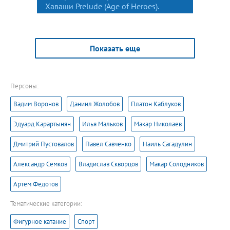
Хаваши Prelude (Age of Heroes).
Показать еще
Персоны:
Вадим Воронов
Даниил Жолобов
Платон Каблуков
Эдуард Карартынян
Илья Мальков
Макар Николаев
Дмитрий Пустовалов
Павел Савченко
Наиль Сагадулин
Александр Семков
Владислав Скворцов
Макар Солодников
Артем Федотов
Тематические категории:
Фигурное катание
Спорт