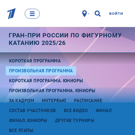
ВОЙТИ
ГРАН-ПРИ РОССИИ ПО ФИГУРНОМУ
КАТАНИЮ 2025/26
КОРОТКАЯ ПРОГРАММА
ПРОИЗВОЛЬНАЯ ПРОГРАММА
КОРОТКАЯ ПРОГРАММА. ЮНИОРЫ
ПРОИЗВОЛЬНАЯ ПРОГРАММА. ЮНИОРЫ
ЗА КАДРОМ
ИНТЕРВЬЮ
РАСПИСАНИЕ
СОСТАВ УЧАСТНИКОВ
ВСЕ ВИДЕО
ФИНАЛ
ФИНАЛ. ЮНИОРЫ
ДРУГИЕ ТУРНИРЫ
ВСЕ ЭТАПЫ