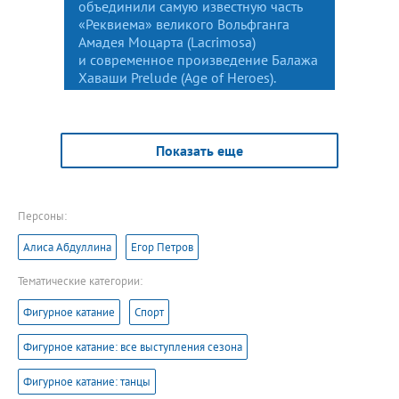
объединили самую известную часть
«Реквиема» великого Вольфганга
Амадея Моцарта (Lacrimosa)
и современное произведение Балажа
Хаваши Prelude (Age of Heroes).
Показать еще
Персоны:
Алиса Абдуллина
Егор Петров
Тематические категории:
Фигурное катание
Спорт
Фигурное катание: все выступления сезона
Фигурное катание: танцы