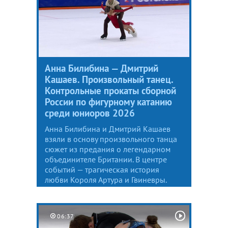
Анна Билибина — Дмитрий
Кашаев. Произвольный танец.
Контрольные прокаты сборной
России по фигурному катанию
среди юниоров 2026
Анна Билибина и Дмитрий Кашаев
взяли в основу произвольного танца
сюжет из предания о легендарном
объединителе Британии. В центре
событий — трагическая история
любви Короля Артура и Гвиневры.
06:37