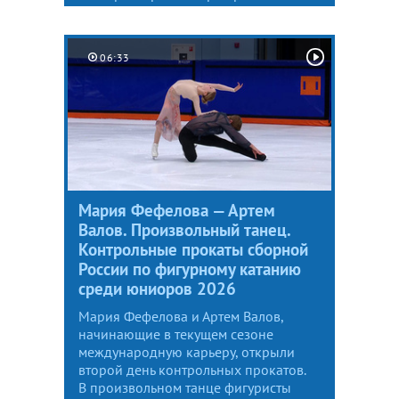
06:33
Мария Фефелова — Артем
Валов. Произвольный танец.
Контрольные прокаты сборной
России по фигурному катанию
среди юниоров 2026
Мария Фефелова и Артем Валов,
начинающие в текущем сезоне
международную карьеру, открыли
второй день контрольных прокатов.
В произвольном танце фигуристы