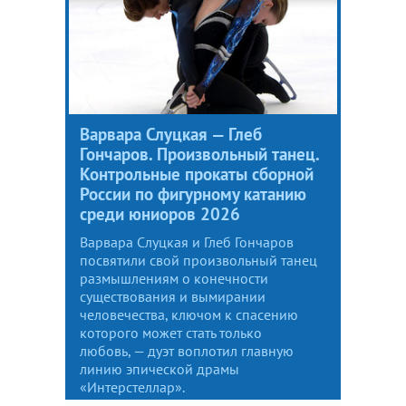
Варвара Слуцкая — Глеб
Гончаров. Произвольный танец.
Контрольные прокаты сборной
России по фигурному катанию
среди юниоров 2026
Варвара Слуцкая и Глеб Гончаров
посвятили свой произвольный танец
размышлениям о конечности
существования и вымирании
человечества, ключом к спасению
которого может стать только
любовь, — дуэт воплотил главную
линию эпической драмы
«Интерстеллар».