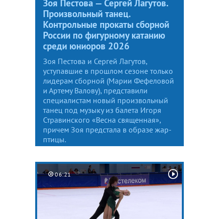
Зоя Пестова — Сергей Лагутов.
Произвольный танец.
Контрольные прокаты сборной
России по фигурному катанию
среди юниоров 2026
Зоя Пестова и Сергей Лагутов,
уступавшие в прошлом сезоне только
лидерам сборной (Марии Фефеловой
и Артему Валову), представили
специалистам новый произвольный
танец под музыку из балета Игоря
Стравинского «Весна священная»,
причем Зоя предстала в образе жар-
птицы.
06:21