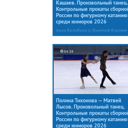
Кашаев. Произвольный танец.
Контрольные прокаты сборно
России по фигурному катанию
среди юниоров 2026
Анна Билибина и Дмитрий Кашаев
взяли в основу произвольного тан
сюжет из предания о легендарном
объединителе Британии. В центре
06:58
событий — трагическая история лю
Короля Артура и Гвиневры.
Полина Тихонова — Матвей
Лысов. Произвольный танец.
Контрольные прокаты сборно
России по фигурному катанию
среди юниоров 2026