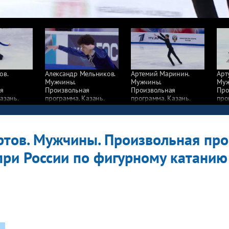
ов.
Александр Мельников.
Артемий Маринин.
Арт
Мужчины.
Мужчины.
Муж
я
Произвольная
Произвольная
Про
азань.
программа. Казань.
программа. Казань.
про
сии
Гран-при России
Гран-при России
Гра
у катанию
по фигурному катанию
по фигурному катанию
по 
2025/26
2025/26
202
тов. Мужчины. Произвольная про
-при России по фигурному катани