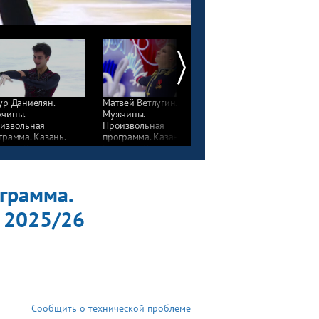
ур Даниелян.
Матвей Ветлугин.
Егор Баулин. Мужчины
чины.
Мужчины.
Произвольная
извольная
Произвольная
программа. Казань.
грамма. Казань.
программа. Казань.
Гран-при России
н-при России
Гран-при России
по фигурному катани
фигурному катанию
по фигурному катанию
2025/26
5/26
2025/26
грамма.
ю 2025/26
Сообщить о технической проблеме