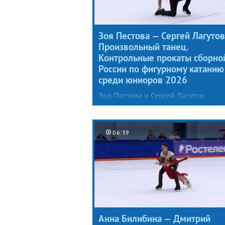
Зоя Пестова — Сергей Лагутов
Произвольный танец.
Контрольные прокаты сборно
России по фигурному катанию
среди юниоров 2026
Зоя Пестова и Сергей Лагутов,
уступавшие в прошлом сезоне толь
лидерам сборной (Марии Фефелов
и Артему Валову), представили
06:39
специалистам новый произвольны
танец под музыку из балета Игоря
Стравинского «Весна священная»,
причем Зоя предстала в образе жа
птицы.
Анна Билибина — Дмитрий