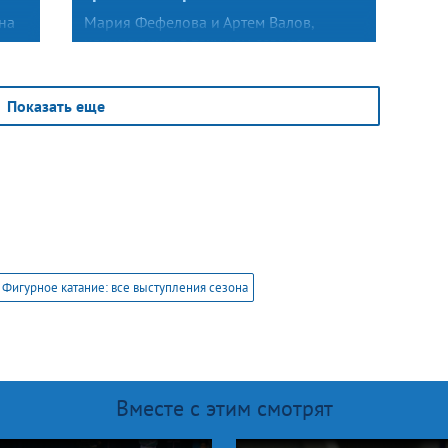
на
Мария Фефелова и Артем Валов,
начинающие в текущем сезоне
на
международную карьеру, открыли
второй день контрольных прокатов.
ду
В произвольном танце фигуристы
Показать еще
объединили самую известную часть
«Реквиема» великого Вольфганга
Амадея Моцарта (Lacrimosa)
и современное произведение Балажа
Хаваши Prelude (Age of Heroes).
Фигурное катание: все выступления сезона
Вместе с этим смотрят