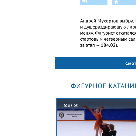
Андрей Мухортов выбрал
и душераздирающую лири
меня». Фигурист откаталс
стартовым четверным сал
за этап — 184,02).
Смот
ФИГУРНОЕ КАТАНИ
06:05