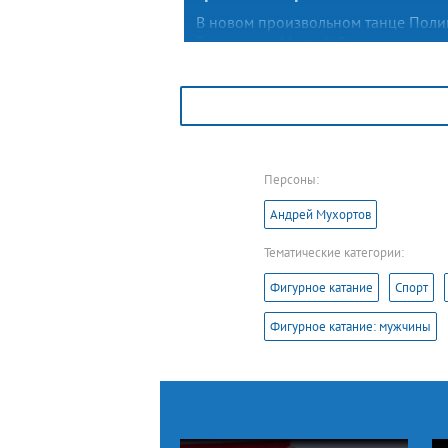
В новом произвольном танце Поли
Тихонова и Матвей Лысов окунули
зрителей и специалистов во време
безжалостного Средневековья
альтернативной реальности — на ль
была разыграна «Игра престолов».
Персоны:
Андрей Мухортов
Тематические категории:
Фигурное катание
Спорт
Фигурное катание: мужчины