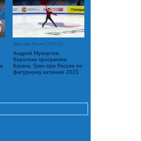
Гран-при России 2023/24
Андрей Мухортов.
.
Короткая программа.
по
Казань. Гран-при России по
фигурному катанию 2023