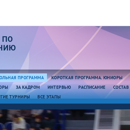
 ПО
АНИЮ
ОЛЬНАЯ ПРОГРАММА
КОРОТКАЯ ПРОГРАММА. ЮНИОРЫ
ОРЫ
ЗА КАДРОМ
ИНТЕРВЬЮ
РАСПИСАНИЕ
СОСТАВ
УГИЕ ТУРНИРЫ
ВСЕ ЭТАПЫ
ап III. Юниоры.
Этап III. Казань
асноярск
Этап V. Юниоры. Москва
ап II. Красноярск