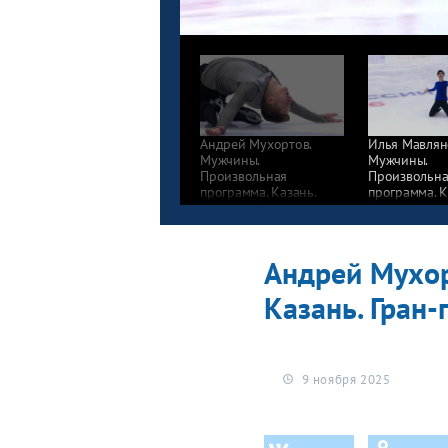
Андрей Мухортов.
Илья Мавлян
Мужчины.
Мужчины.
Произвольная
Произвольна
программа. Казань.
программа. К
Гран-при России
Гран-при Рос
по фигурному катанию
по фигурном
2025/26
2025/26
Андрей Мухор
Казань. Гран
9 ноября 2025