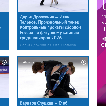
.
Дарья Дрожжина — Иван
Тельнов. Произвольный танец.
й
Контрольные прокаты сборной
России по фигурному катанию
среди юниоров 2026
Дарья Дрожжина и Иван Тельнов
ко
заметно повзрослели и впервые
ой
в карьере решились на ледовое танго.
Подготовкой музыкального
06:37
й
сопровождения и постановкой
программы на предстоящий сезон
занимался хореограф тренерского
р-
штаба фигуристов Сергей Плишкин.
Варвара Слуцкая — Глеб