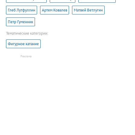
Глеб Лутфуллин
Артем Ковалев
Матвей Ветлугин
Петр Гуменник
Тематические категории:
Фигурное катание