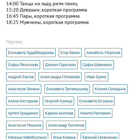
14:00 Танцы на льду, ритм-танец
15:20 Девушки, короткая программа
16:45 Пары, короткая программа
18:25 Мужчины, короткая программа
Персоны:
Елизавета Худайбердиева
Егор Базин
Аннабель Морозов
Софья Леонтьева
Даниил Горелкин
Софья Шевченко
Андрей Ежлов
Александра Степанова
Иван Букин
Анастасия Зинина
Елизавета Туктамышева
Ксения Синицына
Алена Косторная
Георгий Куница
Елизавета Осокина
Артем Грицаенко
Карина Акопова
Никита Рахманин
Анастасия Мишина
Александр Галлямов
Наталья Хабибуллина
Илья Княжук
Евгений Семененко