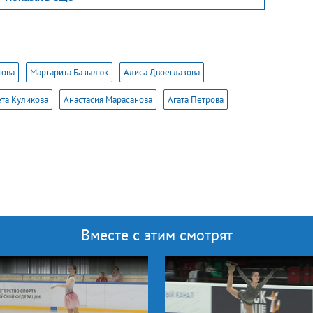
объединили самую известную часть
«Реквиема» великого Вольфганга
Амадея Моцарта (Lacrimosa)
и современное произведение Балажа
Хаваши Prelude (Age of Heroes).
това
Маргарита Базылюк
Алиса Двоеглазова
та Куликова
Анастасия Марасанова
Агата Петрова
Вместе с этим смотрят