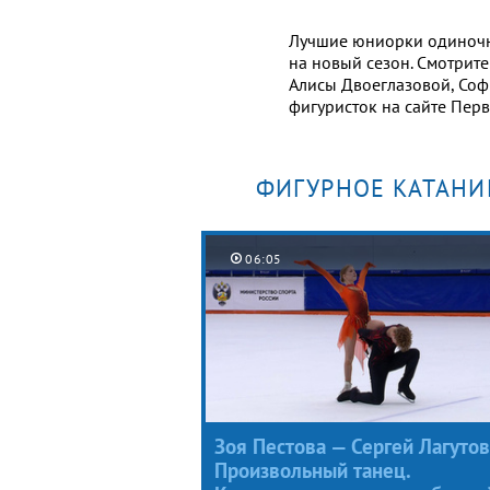
Лучшие юниорки одиночн
на новый сезон. Смотрит
Алисы Двоеглазовой, Соф
фигуристок на сайте Перв
ФИГУРНОЕ КАТАНИ
06:05
Зоя Пестова — Сергей Лагутов
Произвольный танец.