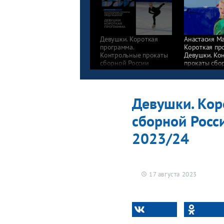
Девушки. Короткая
Анастасия Ма
программа.
Короткая пр
Контрольные прокаты
Девушки. Ко
сборной России
прокаты сбо
по фигурному катанию
России по ф
среди юниоров
катанию сре
2023/24
юниоров 20
Девушки. Кор
сборной Росс
2023/24
17 августа 2023