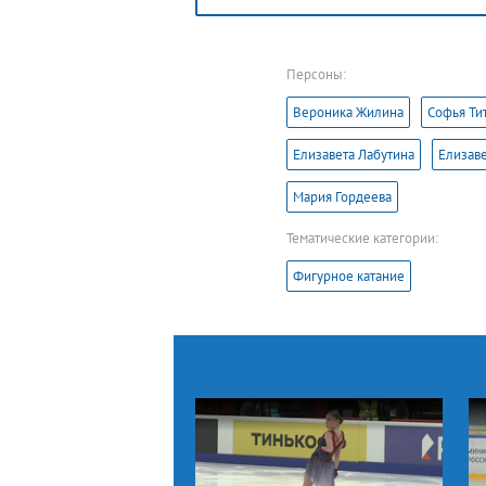
была разыграна «Игра престолов».
Персоны:
Вероника Жилина
Софья Ти
Елизавета Лабутина
Елизаве
Мария Гордеева
Тематические категории:
Фигурное катание