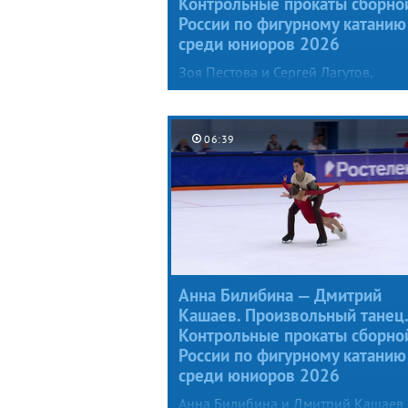
Контрольные прокаты сборно
России по фигурному катанию
среди юниоров 2026
Зоя Пестова и Сергей Лагутов,
уступавшие в прошлом сезоне толь
лидерам сборной (Марии Фефелов
и Артему Валову), представили
06:39
специалистам новый произвольны
танец под музыку из балета Игоря
Стравинского «Весна священная»,
причем Зоя предстала в образе жа
птицы.
Анна Билибина — Дмитрий
Кашаев. Произвольный танец.
Контрольные прокаты сборно
России по фигурному катанию
среди юниоров 2026
Анна Билибина и Дмитрий Кашаев