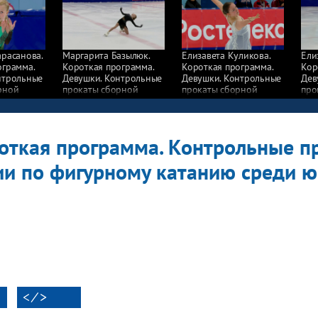
расанова.
Маргарита Базылюк.
Елизавета Куликова.
Ели
ограмма.
Короткая программа.
Короткая программа.
Кор
нтрольные
Девушки. Контрольные
Девушки. Контрольные
Дев
рной
прокаты сборной
прокаты сборной
про
игурному
России по фигурному
России по фигурному
Рос
ди
катанию среди
катанию среди
кат
23/24
юниоров 2023/24
юниоров 2023/24
юни
откая программа. Контрольные п
ии по фигурному катанию среди 
< ⁄ >