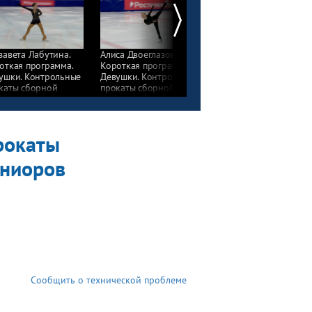
завета Лабутина.
Алиса Двоеглазова.
Софья Титова.
откая программа.
Короткая программа.
Короткая программа.
ушки. Контрольные
Девушки. Контрольные
Девушки. Контрольны
каты сборной
прокаты сборной
прокаты сборной
сии по фигурному
России по фигурному
России по фигурному
анию среди
катанию среди
катанию среди
оров 2023/24
юниоров 2023/24
юниоров 2023/24
рокаты
юниоров
Сообщить о технической проблеме