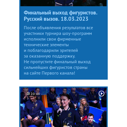
Финальный выход фигуристов.
Русский вызов. 18.03.2023
После объявления результатов все
участники турнира шоу-программ
исполнили свои фирменные
технические элементы
и поблагодарили зрителей
за оказанную поддержку.
Не пропустите финальный выход
сильнейших фигуристов страны
на сайте Первого канала!
20:46