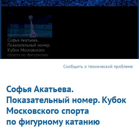
Софья Акатьева.
Показательный номер.
Кубок Московского
спорта по фигурному
катанию
Сообщить о технической проблеме
Софья Акатьева.
Показательный номер. Кубок
Московского спорта
по фигурному катанию