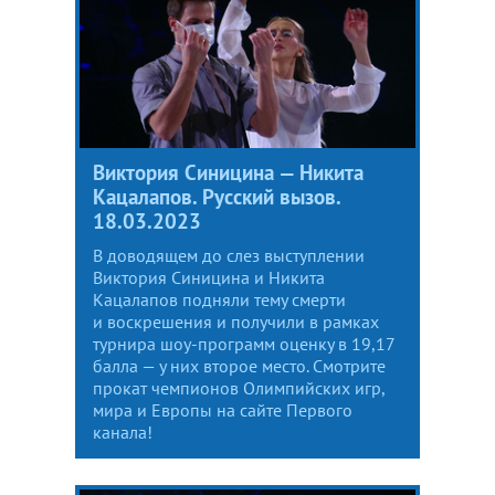
Виктория Синицина — Никита
Кацалапов. Русский вызов.
18.03.2023
В доводящем до слез выступлении
Виктория Синицина и Никита
Кацалапов подняли тему смерти
и воскрешения и получили в рамках
турнира шоу-программ оценку в 19,17
балла — у них второе место. Смотрите
прокат чемпионов Олимпийских игр,
мира и Европы на сайте Первого
канала!