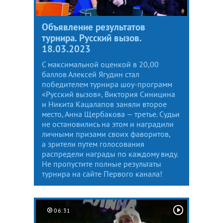
Объявление результатов
турнира. Русский вызов.
18.03.2023
С максимальной оценкой в 20,00
баллов Алексей Ягудин стал
победителем турнира шоу-программ
«Русский вызов», Виктория Синицина
и Никита Кацалапов заняли второе
место, Анна Щербакова — третье. Судьи
не остановились на этом и наградили
личными призами своих фаворитов,
а зрители путем голосования
распредели награды по каждому виду.
Не пропустите полные результаты
турнира на сайте Первого канала!
06:31