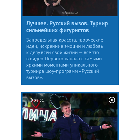
Лучшее. Русский вызов. Турнир
сильнейших фигуристов
Запредельная красота, творческие
идеи, искренние эмоции и любовь
к делу всей свой жизни — все это
в видео Первого канала с самыми
яркими моментами уникального
турнира шоу-программ «Русский
вызов».
08:51