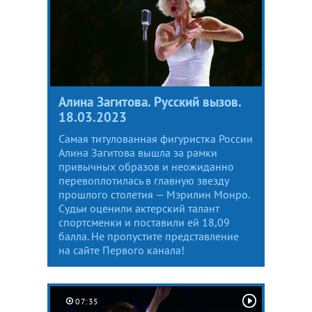
Алина Загитова. Русский вызов.
18.03.2023
Самая титулованная фигуристка России
Алина Загитова вышла за рамки
привычных образов и неожиданно
перевоплотилась в главную звезду
прошлого столетия — Мэрилин Монро.
Судьи оценили актерский талант
спортсменки и поставили ей 18,09
балла. Не пропустите представление
на сайте Первого канала!
07:35