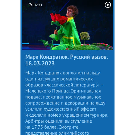
06:21
Марк Кондратюк. Русский вызов.
18.03.2023
Марк Кондратюк воплотил на льду
один из лучших романтических
образов классической литературы —
Маленького Принца. Оригинальная
подача, неожиданное музыкальное
сопровождение и декорации на льду
усилили художественный эффект
и сделали номер украшением турнира.
Арбитры оценили выступление
на 17,75 балла. Смотрите
представление олимпийского