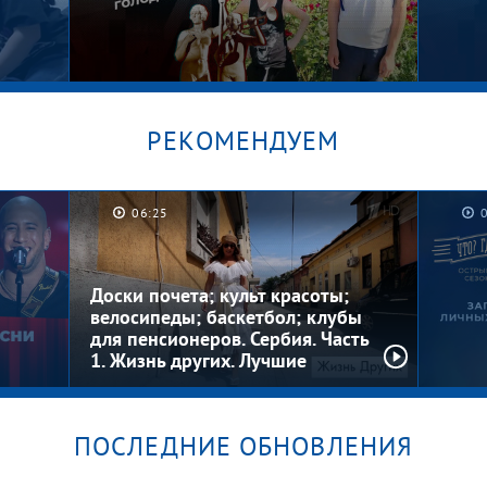
РЕКОМЕНДУЕМ
06:25
Котлеты на шкафу. Мужское /
Безус
Женское
Женс
Доски почета; культ красоты;
велосипеды; баскетбол; клубы
для пенсионеров. Сербия. Часть
1. Жизнь других. Лучшие
моменты
ПОСЛЕДНИЕ ОБНОВЛЕНИЯ