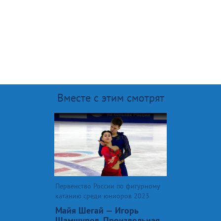
Вместе с этим смотрят
Первенство России по фигурному
катанию среди юниоров 2023
Майя Шегай — Игорь
Шамшуров. Произвольная