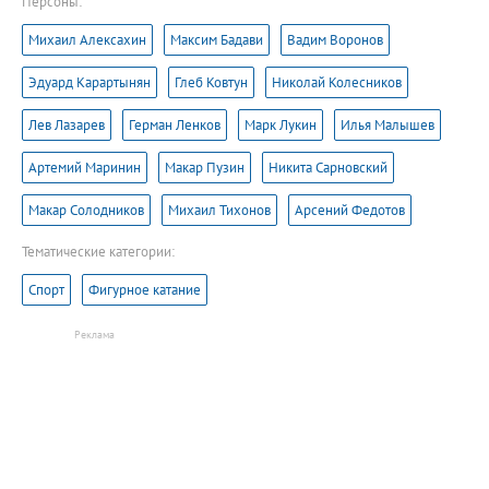
Персоны:
Михаил Алексахин
Максим Бадави
Вадим Воронов
Эдуард Карартынян
Глеб Ковтун
Николай Колесников
Лев Лазарев
Герман Ленков
Марк Лукин
Илья Малышев
Артемий Маринин
Макар Пузин
Никита Сарновский
Макар Солодников
Михаил Тихонов
Арсений Федотов
Тематические категории:
Спорт
Фигурное катание