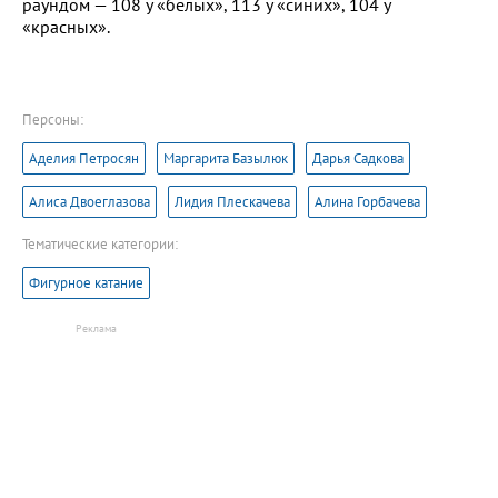
раундом — 108 у «белых», 113 у «синих», 104 у
«красных».
Персоны:
Аделия Петросян
Маргарита Базылюк
Дарья Садкова
Алиса Двоеглазова
Лидия Плескачева
Алина Горбачева
Тематические категории:
Фигурное катание