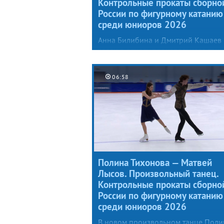
Контрольные прокаты сборно
России по фигурному катанию
среди юниоров 2026
Анна Билибина и Дмитрий Кашаев
взяли в основу произвольного тан
сюжет из предания о легендарном
объединителе Британии. В центре
06:58
событий — трагическая история лю
Короля Артура и Гвиневры.
Полина Тихонова — Матвей
Лысов. Произвольный танец.
Контрольные прокаты сборно
России по фигурному катанию
среди юниоров 2026
В новом произвольном танце Поли