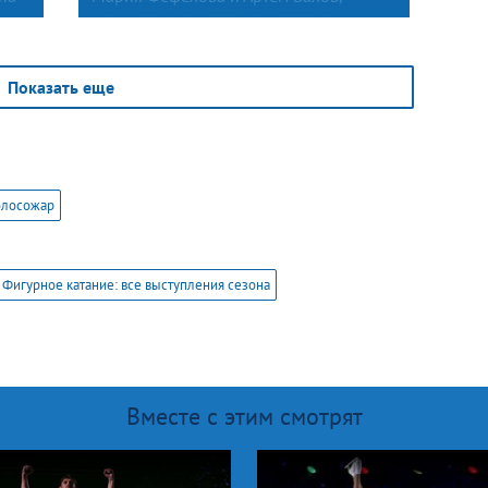
начинающие в текущем сезоне
на
международную карьеру, открыли
второй день контрольных прокатов.
ду
В произвольном танце фигуристы
Показать еще
объединили самую известную часть
«Реквиема» великого Вольфганга
Амадея Моцарта (Lacrimosa)
и современное произведение Балажа
Хаваши Prelude (Age of Heroes).
олосожар
Фигурное катание: все выступления сезона
Вместе с этим смотрят