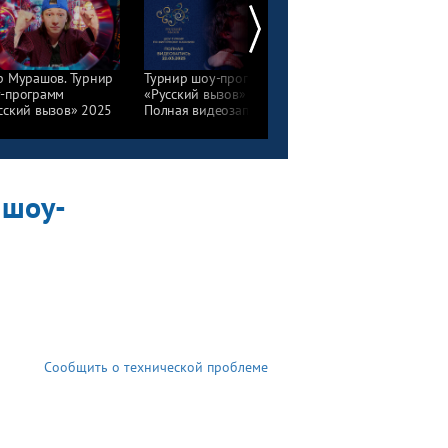
р Мурашов. Турнир
Турнир шоу-программ
Церемония
-программ
«Русский вызов» 2025.
награждения. Турнир
сский вызов» 2025
Полная видеозапись
шоу-программ
«Русский вызов» 2025
 шоу-
Сообщить о технической проблеме