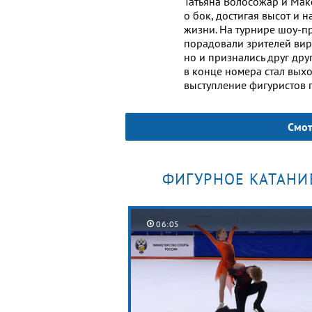
Татьяна Волосожар и Мак
о бок, достигая высот и 
жизни. На турнире шоу-п
порадовали зрителей вир
но и признались друг др
в конце номера стал выхо
выступление фигуристов 
Смот
ФИГУРНОЕ КАТАНИ
06:05