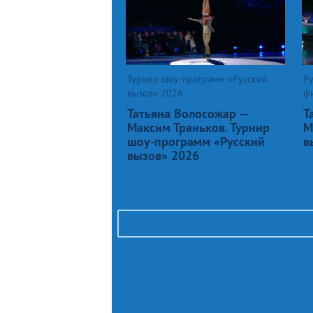
Турнир шоу-программ «Русский
Ру
вызов» 2026
ф
Татьяна Волосожар —
Т
Максим Траньков. Турнир
М
шоу-программ «Русский
в
вызов» 2026