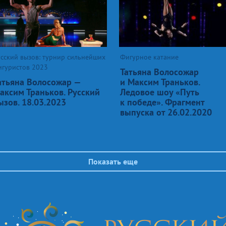
сский вызов: турнир сильнейших
Фигурное катание
игуристов 2023
Татьяна Волосожар
атьяна Волосожар —
и Максим Траньков.
аксим Траньков. Русский
Ледовое шоу «Путь
ызов. 18.03.2023
к победе». Фрагмент
выпуска от 26.02.2020
Показать еще