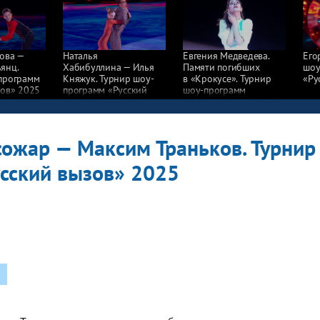
ова —
Наталья
Евгения Медведева.
Его
янц.
Хабибуллина — Илья
Памяти погибших
шоу
программ
Княжук. Турнир шоу-
в «Крокусе». Турнир
«Ру
зов» 2025
программ «Русский
шоу-программ
вызов» 2025
«Русский вызов» 2025
сожар — Максим Траньков. Турнир
сский вызов» 2025