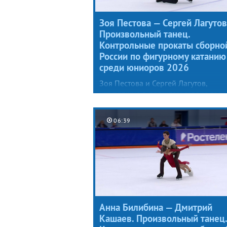
Зоя Пестова — Сергей Лагутов
Произвольный танец.
Контрольные прокаты сборно
России по фигурному катанию
среди юниоров 2026
Зоя Пестова и Сергей Лагутов,
уступавшие в прошлом сезоне толь
лидерам сборной (Марии Фефелов
и Артему Валову), представили
06:39
специалистам новый произвольны
танец под музыку из балета Игоря
Стравинского «Весна священная»,
причем Зоя предстала в образе жа
птицы.
Анна Билибина — Дмитрий
Кашаев. Произвольный танец.