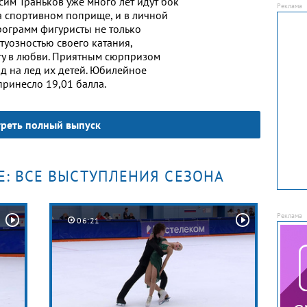
сим Траньков уже много лет идут бок
на спортивном поприще, и в личной
рограмм фигуристы не только
туозностью своего катания,
угу в любви. Приятным сюрпризом
д на лед их детей. Юбилейное
принесло 19,01 балла.
реть полный выпуск
Е: ВСЕ ВЫСТУПЛЕНИЯ СЕЗОНА
06:21