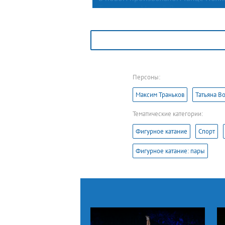
Тихонова и Матвей Лысов окунули
зрителей и специалистов во време
безжалостного Средневековья
альтернативной реальности — на ль
была разыграна «Игра престолов».
Персоны:
Максим Траньков
Татьяна В
Тематические категории:
Фигурное катание
Спорт
Фигурное катание: пары