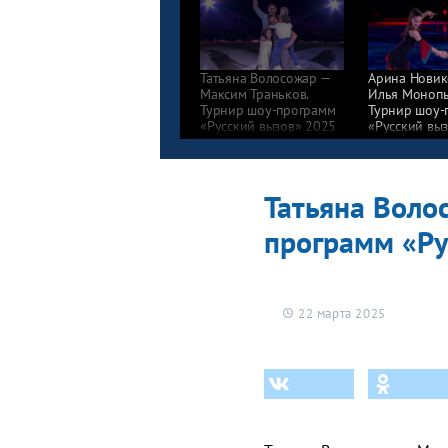
Татьяна Волосожар —
Арина Новик
Максим Траньков.
Илья Монопь
Турнир шоу-программ
Турнир шоу-
«Русский вызов» 2025
«Русский вы
Татьяна Воло
программ «Ру
22 марта 2025