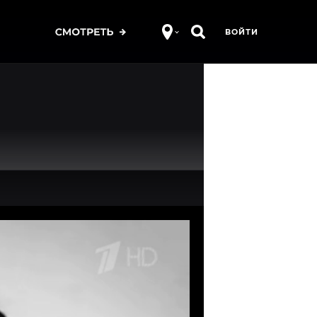
ВОЙТИ
Про культуру
Про природу
Про религию