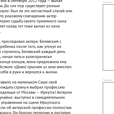
зни в сентябре 2012 года — выпал
а. До сих пор существуют разные
ошло: был ли это несчастный случай или
-то роковому совпадению актер
торил судьбу своего приемного сына
лет назад тот тоже выпал из окна
.
 преследовал актера: Белявский с
ебенка после того, как утонул их
о случилось, Белявский каждый день
, начал пить и категорически
 конце концов, жена предложила ему
йством:
«Давай прыгнем из окна вместе».
себя в руки и вернулся к жизни.
тавило на маленьком Саше свой
зрождать страну и выбрал профессию
подальше от Москвы — Иркутск! Актером
случайно: выступил в самодеятельном
 управления на сцене Иркутского
ысли об актерской профессии полностью
вского. Он бросил геологию и поступил