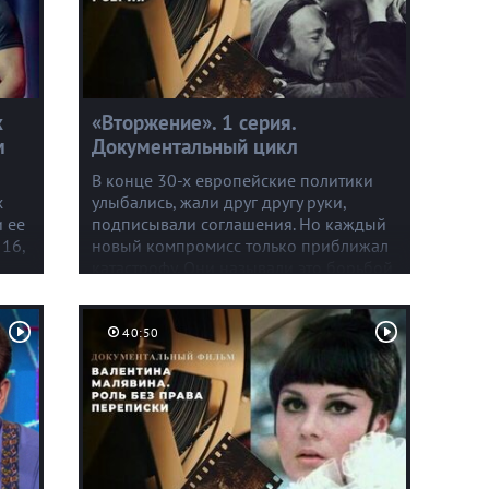
х
«Вторжение». 1 серия.
м
Документальный цикл
В конце 30-х европейские политики
х
улыбались, жали друг другу руки,
и ее
подписывали соглашения. Но каждый
 16,
новый компромисс только приближал
катастрофу. Они называли это борьбой
за мир. На деле — сдавали Гитлеру
страну за страной.
40:50