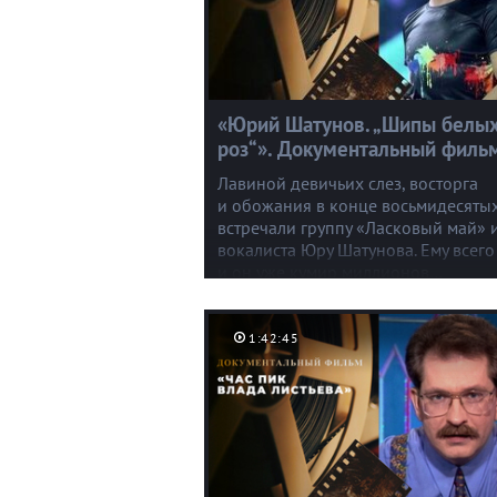
«Юрий Шатунов. „Шипы белы
роз“». Документальный филь
Лавиной девичьих слез, восторга
и обожания в конце восьмидесяты
встречали группу «Ласковый май» 
вокалиста Юру Шатунова. Ему всего
и он уже кумир миллионов…
1:42:45