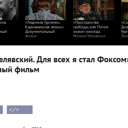
ров.
«Людмила Гурченко.
«Пространство
«Со
Карнавальная жизнь».
свободы, или Потом
Диа
ьный
Документальный
значит никогда.
Гер
фильм
Михаил Шемякин».
Док
Документальный
фил
фильм
лявский. Для всех я стал Фоксом
ный фильм
< ⁄ >