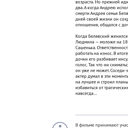
возраста. Но прежней иди
два. А когда Андрею испо
смерти Андрея семья Беля
дней своей жизни он сох
отношения, общался с доч
Когда Белявский женился 
Людмила — моложе на 18 л
Сашенька. Ответственност
работать на износ. В ито
дочки его разбивает инсу
голос. Так что ни снимат
он уже не может. Соседи 
актер думал в эти момент
на лучшее и строил планы
избавиться от трагически
навсегда…
В фильме принимают учас