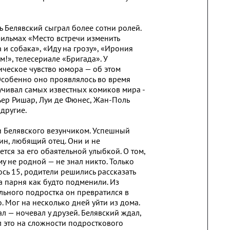
 Белявский сыграл более сотни ролей.
фильмах «Место встречи изменить
а и собака», «Иду на грозу», «Ирония
м!», телесериале «Бригада». У
ическое чувство юмора — об этом
 Особенно оно проявлялось во время
учивал самых известных комиков мира -
ьер Ришар, Луи де Фюнес, Жан-Поль
другие.
и Белявского везунчиком. Успешный
ин, любящий отец. Они и не
ется за его обаятельной улыбкой. О том,
у не родной — не знал никто. Только
сь 15, родители решились рассказать
та парня как будто подменили. Из
ьного подростка он превратился в
. Мог на несколько дней уйти из дома.
л — ночевал у друзей. Белявский ждал,
л это на сложности подросткового