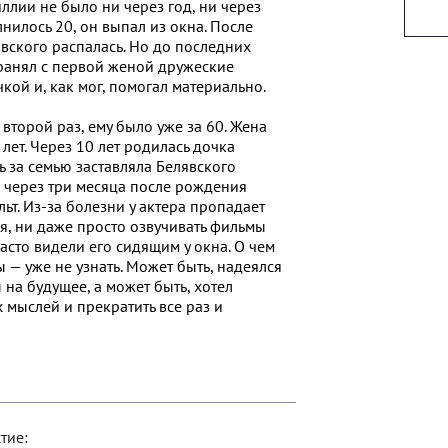
ллии не было ни через год, ни через
лнилось 20, он выпал из окна. После
вского распалась. Но до последних
ранял с первой женой дружеские
кой и, как мог, помогал материально.
второй раз, ему было уже за 60. Жена
ет. Через 10 лет родилась дочка
ь за семью заставляла Белявского
ге через три месяца после рождения
льт. Из-за болезни у актера пропадает
ься, ни даже просто озвучивать фильмы
часто видели его сидящим у окна. О чем
ы — уже не узнать. Может быть, надеялся
 на будущее, а может быть, хотел
х мыслей и прекратить все раз и
тие: