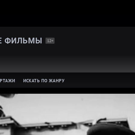
Е
ФИЛЬМЫ
12+
ОРТАЖИ
ИСКАТЬ ПО ЖАНРУ
о здоровье
Про политику
о кино и театр
Про спорт
ро армию
Про путешествия
о войну
Про науку