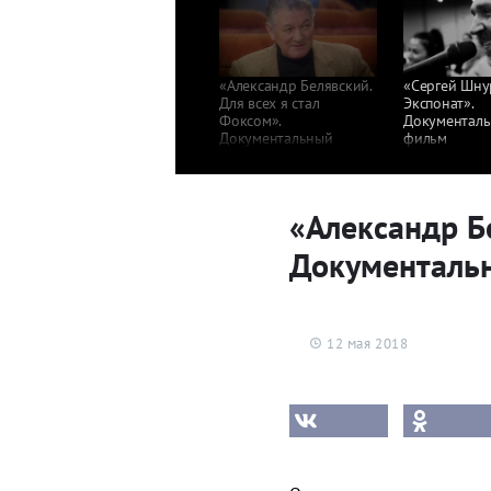
«Александр Белявский.
«Сергей Шну
Для всех я стал
Экспонат».
Фоксом».
Документал
Документальный
фильм
фильм
«Александр Бе
Документаль
12 мая 2018