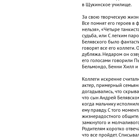
в Щукинское училище.
За свою творческую жизнь
Все помнят его героев в 
нельзя», «Четыре танкист
судьба, или С легким паро
Белявского было фантаст
говорят все его коллеги.
дубляжа. Недаром он озв
его голосами говорили П
Бельмондо, Бенни Хилл и 
Коллеги искренне считал
актер, примерный семьян
догадывались, что скрыва
что сын Андрей Белявском
когда мальчику исполнило
ему правду. С того момен
жизнерадостного общител
замкнутого и молчаливого
Родителям коротко отвеча
что все пройдет. Списыва