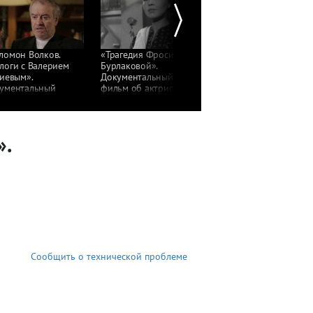
ломон Волков.
«Трагедия Фроси
«Юрий Яковлев.
логи с Валерием
Бурлаковой».
Распустились тут без
гиевым».
Документальный
меня!»
ументальный
фильм об актрисе
Документальный
ьм
Екатерине Савиновой
фильм
».
Сообщить о технической проблеме