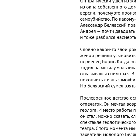
Он трагически ушел из жи
из окна собственного дом
версии, почему это произ
самоубийство. По какому
Александр Белявский пов
Андрея — почти двадцать 
и тоже разбился насмерть
Словно какой-то злой рок
женой решили усыновить р
первенец Борис. Когда эт
ходил на могилу мальчика
отказывался сниматься. В
покончить жизнь самоуби
Но Белявский сумел взять 
Послевоенное детство ос
отпечаток. Он мечтал во
геолога. И место работы 
он стал, можно сказать, 
спектакле геологического
театра. С того момента м
захватили молодого Беля