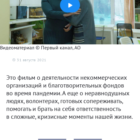
Про войну
Про политику
Про спорт
Про путешествия
Про науку
Видеоматериал © Первый канал, АО
Про культуру
Про природу
31 августа 2021
Про религию
Это фильм о деятельности некоммерческих
организаций и благотворительных фондов
во время пандемии. А еще о неравнодушных
людях, волонтерах, готовых сопереживать,
помогать и брать на себя ответственность
в сложные, кризисные моменты нашей жизни.